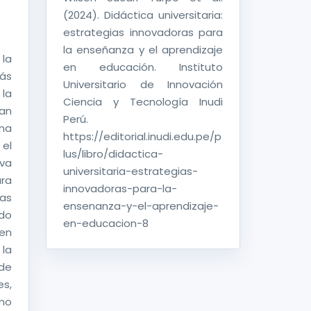
(2024). Didáctica universitaria:
estrategias innovadoras para
la enseñanza y el aprendizaje
 la
en educación. Instituto
más
Universitario de Innovación
 la
Ciencia y Tecnología Inudi
an
Perú.
una
https://editorial.inudi.edu.pe/p
el
lus/libro/didactica-
iva
universitaria-estrategias-
ara
innovadoras-para-la-
ías
ensenanza-y-el-aprendizaje-
ndo
en-educacion-8
en
la
de
es,
mo