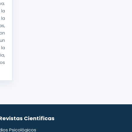
a.
la
la
s,
con
 un
la
ia,
os
Revistas Científicas
dios Psicológicos