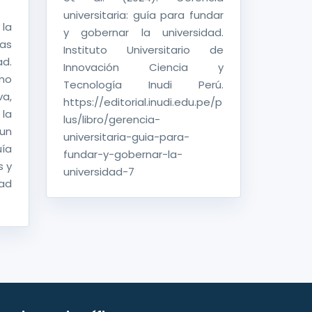
universitaria: guía para fundar
 la
y gobernar la universidad.
cas
Instituto Universitario de
ad.
Innovación Ciencia y
mo
Tecnología Inudi Perú.
a,
https://editorial.inudi.edu.pe/p
la
lus/libro/gerencia-
 un
universitaria-guia-para-
uía
fundar-y-gobernar-la-
s y
universidad-7
ad