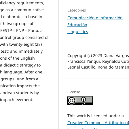
oficiency requirements,
age as a communicative
Categories
d elaborates a base in
Comunicación e información
with two groups of
Educación
 EESTP – PNP – Puno: a
Linguistics
ontrol group consisted of
with twenty-eight (28)
 test; and immediately,
Copyright (c) 2023 Diana Vargas
ons of the English
Francisca Yanqui, Reynaldo Cut
 didactic strategy to
Leonel Castillo, Ronaldo Maman
sh language. After one
h groups. And from a
nication impacts the
License
in andean students by
ding achievement.
This work is licensed under a
Creative Commons Attribution 4