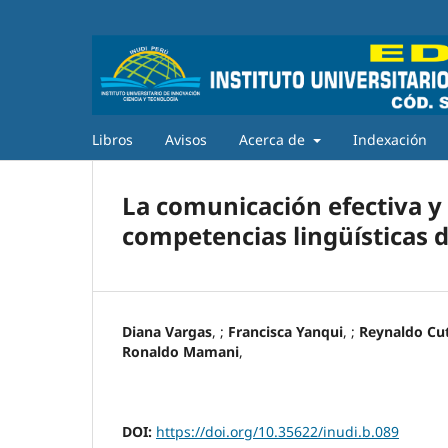
Libros
Avisos
Acerca de
Indexación
La comunicación efectiva y 
competencias lingüísticas d
Diana Vargas
, ;
Francisca Yanqui
, ;
Reynaldo Cu
Ronaldo Mamani
,
DOI:
https://doi.org/10.35622/inudi.b.089