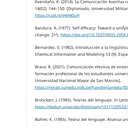
Avendaño, K. (2014). La Comunicación Asertiva c
14(02), 144–150. [Diplomado, Universidad Milit
https://cutt.ly/V4H40uH
Bandura, A. (1977). Self-efficacy: Toward a unify
change. 215.
https://doi.org/10.1037/0033-295X.
Bernardez, E. (1982). Introducción a la lingüística
Chemical Information and Modeling 53 (9). Espa
Bravo, R. (2021). Comunicación efectiva de entor
formación profesional de los estudiantes universi
Universidad Nacional Mayor de San Marcos].
https://renati.sunedu.gob.pe/handle/sunedu/3
Bronckart, J. (1985). Teorías del lenguaje. In Lect
https://dadun.unav.edu/bitstream/10171/20533
Bühler, K. (1985). Teoria del lenguaje. Alianza un