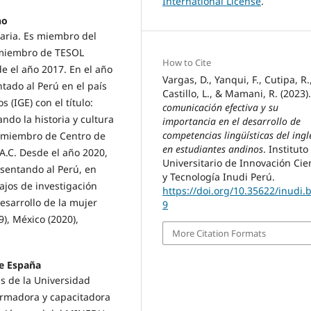
International License
.
no
taria. Es miembro del
, miembro de TESOL
How to Cite
e el año 2017. En el año
Vargas, D., Yanqui, F., Cutipa, R.
tado al Perú en el país
Castillo, L., & Mamani, R. (2023)
 (IGE) con el título:
comunicación efectiva y su
do la historia y cultura
importancia en el desarrollo de
competencias lingüísticas del ingl
y miembro de Centro de
en estudiantes andinos
. Instituto
A.C. Desde el año 2020,
Universitario de Innovación Cie
esentando al Perú, en
y Tecnología Inudi Perú.
ajos de investigación
https://doi.org/10.35622/inudi.
desarrollo de la mujer
9
), México (2020),
More Citation Formats
e España
as de la Universidad
ormadora y capacitadora