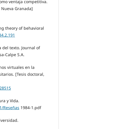
omo ventaja competitiva.
ar Nueva Granada]
ing theory of behavioral
84.2.191
 del texto. Journal of
sa-Calpe S.A.
nos virtuales en la
tarios. [Tesis doctoral,
028515
ura y Vida.
/1/Reseñas
1984-1.pdf
iversidad.