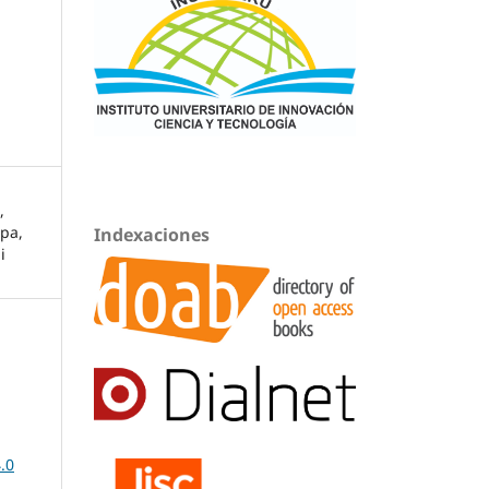
,
ipa,
Indexaciones
i
.0