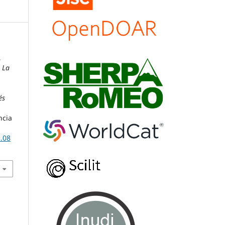
,
.
La
és
ncia
b.08