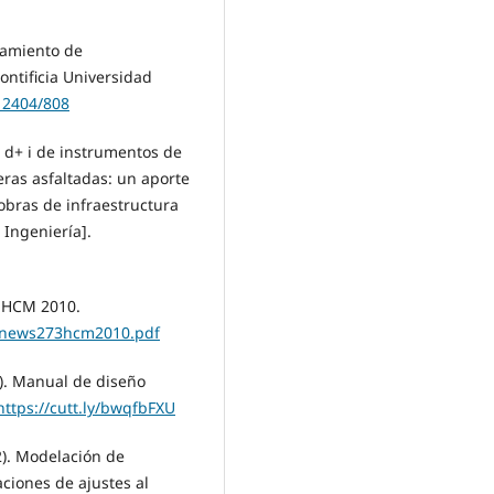
eamiento de
ontificia Universidad
.12404/808
+ d+ i de instrumentos de
eras asfaltadas: un aporte
obras de infraestructura
 Ingeniería].
s HCM 2010.
/trnews273hcm2010.pdf
6). Manual de diseño
https://cutt.ly/bwqfbFXU
2). Modelación de
ciones de ajustes al