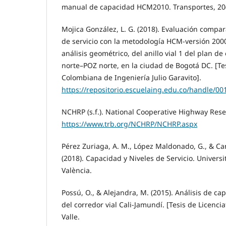
manual de capacidad HCM2010. Transportes, 20(
Mojica González, L. G. (2018). Evaluación compar
de servicio con la metodología HCM-versión 200
análisis geométrico, del anillo vial 1 del plan d
norte–POZ norte, en la ciudad de Bogotá DC. [Te
Colombiana de Ingeniería Julio Garavito].
https://repositorio.escuelaing.edu.co/handle/00
NCHRP (s.f.). National Cooperative Highway Res
https://www.trb.org/NCHRP/NCHRP.aspx
Pérez Zuriaga, A. M., López Maldonado, G., & Cam
(2018). Capacidad y Niveles de Servicio. Universi
València.
Possú, O., & Alejandra, M. (2015). Análisis de cap
del corredor vial Cali-Jamundí. [Tesis de Licenci
Valle.