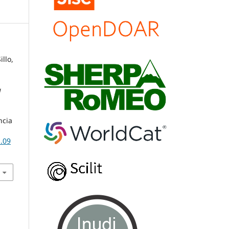
illo,
a
ncia
b.09