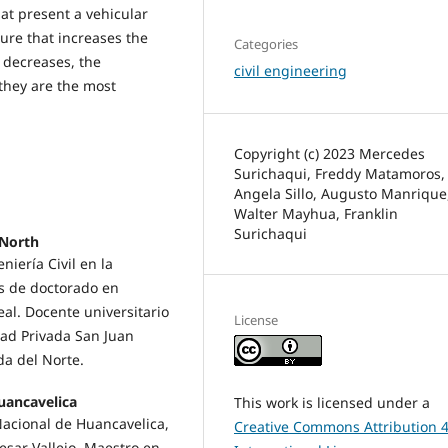
hat present a vehicular
sure that increases the
Categories
 decreases, the
civil engineering
they are the most
Copyright (c) 2023 Mercedes
Surichaqui, Freddy Matamoros,
Angela Sillo, Augusto Manrique
Walter Mayhua, Franklin
Surichaqui
 North
iería Civil en la
os de doctorado en
eal. Docente universitario
License
idad Privada San Juan
da del Norte.
uancavelica
This work is licensed under a
 Nacional de Huancavelica,
Creative Commons Attribution 4
esar Vallejo, Maestro en