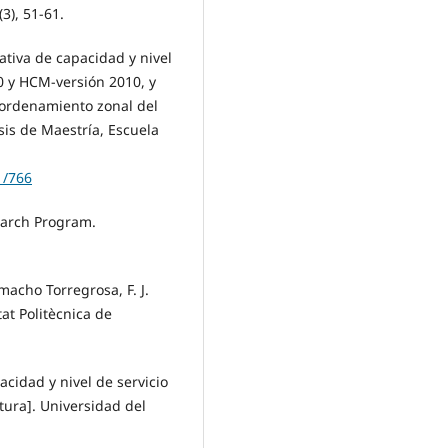
3), 51-61.
ativa de capacidad y nivel
0 y HCM-versión 2010, y
e ordenamiento zonal del
sis de Maestría, Escuela
1/766
earch Program.
acho Torregrosa, F. J.
tat Politècnica de
acidad y nivel de servicio
atura]. Universidad del