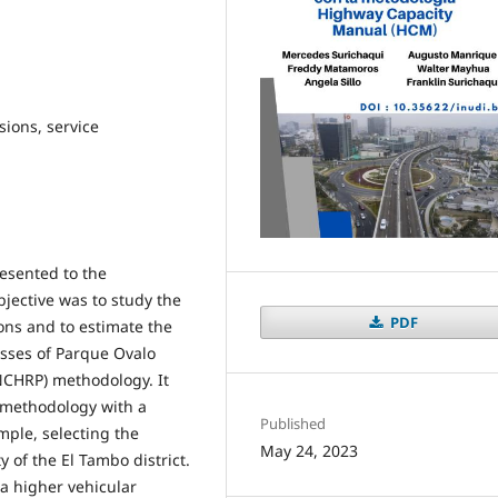
sions, service
resented to the
jective was to study the
PDF
ns and to estimate the
cesses of Parque Ovalo
NCHRP) methodology. It
 methodology with a
Published
mple, selecting the
May 24, 2023
ty of the El Tambo district.
 a higher vehicular