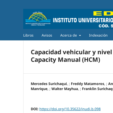
Libros
Avisos
Acerca de
Indexación
Capacidad vehicular y nive
Capacity Manual (HCM)
Mercedes Surichaqui
, ;
Freddy Matamoros
, ;
An
Manrique
, ;
Walter Mayhua
, ;
Franklin Surichaq
DOI:
https://doi.org/10.35622/inudi.b.098