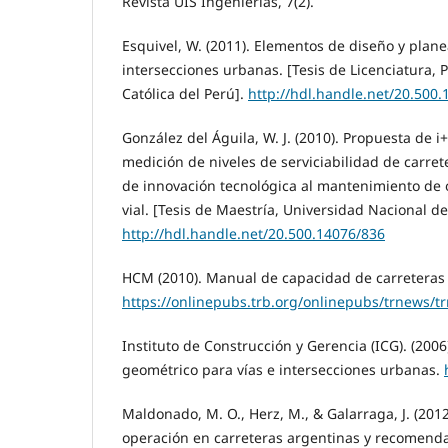
Revista UIS Ingenierías, 7(2).
Esquivel, W. (2011). Elementos de diseño y plan
intersecciones urbanas. [Tesis de Licenciatura, P
Católica del Perú].
http://hdl.handle.net/20.500
González del Águila, W. J. (2010). Propuesta de i
medición de niveles de serviciabilidad de carret
de innovación tecnológica al mantenimiento de 
vial. [Tesis de Maestría, Universidad Nacional de
http://hdl.handle.net/20.500.14076/836
HCM (2010). Manual de capacidad de carretera
https://onlinepubs.trb.org/onlinepubs/trnews
Instituto de Construcción y Gerencia (ICG). (200
geométrico para vías e intersecciones urbanas.
Maldonado, M. O., Herz, M., & Galarraga, J. (201
operación en carreteras argentinas y recomenda