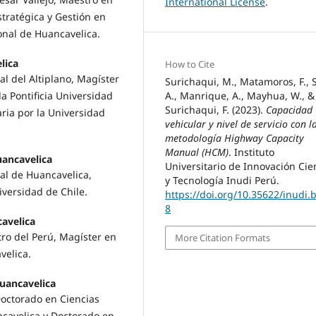
International License
.
stratégica y Gestión en
onal de Huancavelica.
lica
How to Cite
l del Altiplano, Magíster
Surichaqui, M., Matamoros, F., S
A., Manrique, A., Mayhua, W., &
a Pontificia Universidad
Surichaqui, F. (2023).
Capacidad
ria por la Universidad
vehicular y nivel de servicio con l
metodología Highway Capacity
Manual (HCM)
. Instituto
ancavelica
Universitario de Innovación Cie
al de Huancavelica,
y Tecnología Inudi Perú.
versidad de Chile.
https://doi.org/10.35622/inudi.
8
avelica
ro del Perú, Magíster en
More Citation Formats
velica.
Huancavelica
Doctorado en Ciencias
cavelica y Doctorado en