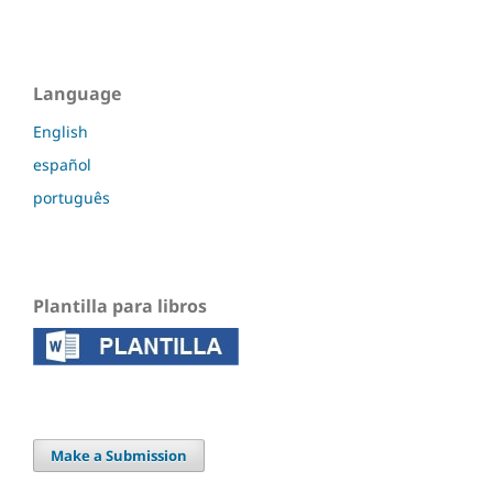
Language
English
español
português
Plantilla para libros
Make a Submission