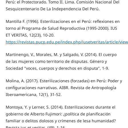
Perú: el Protectorado. Tomo II. Lima. Comisión Nacional Del
Sesquicentenario De La Independencia Del Perú.
Mantilla F. (1996). Esterilizaciones en el Perú: reflexiones en
torno al Programa de Salud Reproductiva (1995-2000). IUS
ET VERITAS, 12(23), 10-20.
https://revistas.pucp.edu.pe/index.php/iusetveritas/article/vie
Martinengo, V., Morales, M. y Salgado, V. (2014). El cuerpo
de las mujeres como territorio de disputas. Género y
Sociedad "voces, cuerpos y derechos en disputa", 1-9.
Molina, A. (2017). Esterilizaciones (forzadas) en Perú: Poder y
configuraciones narrativas. AIBR. Revista de Antropología
Iberoamericana, 12(1), 31-52.
Montoya, Y. y Lerner, S. (2014). Esterilizaciones durante el
gobierno de Alberto Fujimori: ¿política de planificación
familiar o delitos dolosos y crímenes de lesa humanidad?
Revista ius et veritas, (49), 1-16.