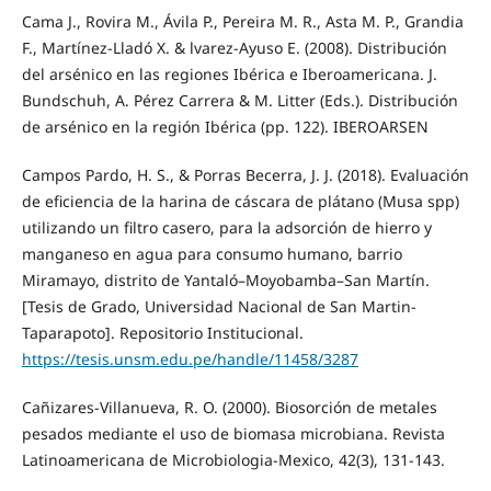
Cama J., Rovira M., Ávila P., Pereira M. R., Asta M. P., Grandia
F., Martínez-Lladó X. & lvarez-Ayuso E. (2008). Distribución
del arsénico en las regiones Ibérica e Iberoamericana. J.
Bundschuh, A. Pérez Carrera & M. Litter (Eds.). Distribución
de arsénico en la región Ibérica (pp. 122). IBEROARSEN
Campos Pardo, H. S., & Porras Becerra, J. J. (2018). Evaluación
de eficiencia de la harina de cáscara de plátano (Musa spp)
utilizando un filtro casero, para la adsorción de hierro y
manganeso en agua para consumo humano, barrio
Miramayo, distrito de Yantaló–Moyobamba–San Martín.
[Tesis de Grado, Universidad Nacional de San Martin-
Taparapoto]. Repositorio Institucional.
https://tesis.unsm.edu.pe/handle/11458/3287
Cañizares-Villanueva, R. O. (2000). Biosorción de metales
pesados mediante el uso de biomasa microbiana. Revista
Latinoamericana de Microbiologia-Mexico, 42(3), 131-143.