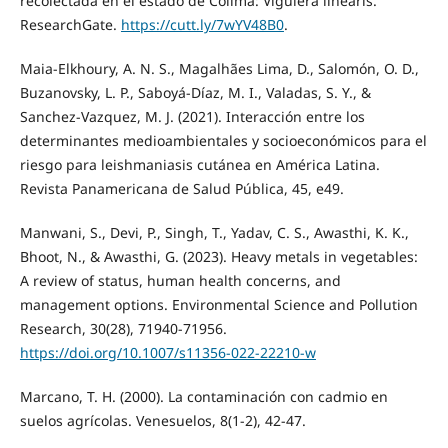
recolectada en el estado de Colima: Viguiera linearis.
ResearchGate.
https://cutt.ly/7wYV48B0
.
Maia-Elkhoury, A. N. S., Magalhães Lima, D., Salomón, O. D.,
Buzanovsky, L. P., Saboyá-Díaz, M. I., Valadas, S. Y., &
Sanchez-Vazquez, M. J. (2021). Interacción entre los
determinantes medioambientales y socioeconómicos para el
riesgo para leishmaniasis cutánea en América Latina.
Revista Panamericana de Salud Pública, 45, e49.
Manwani, S., Devi, P., Singh, T., Yadav, C. S., Awasthi, K. K.,
Bhoot, N., & Awasthi, G. (2023). Heavy metals in vegetables:
A review of status, human health concerns, and
management options. Environmental Science and Pollution
Research, 30(28), 71940-71956.
https://doi.org/10.1007/s11356-022-22210-w
Marcano, T. H. (2000). La contaminación con cadmio en
suelos agrícolas. Venesuelos, 8(1-2), 42-47.