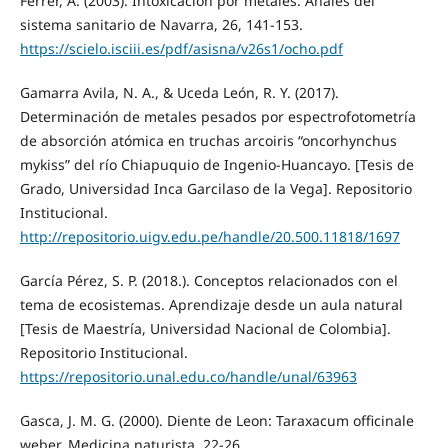
Ferrer, A. (2003). Intoxicación por metales. Anales del
sistema sanitario de Navarra, 26, 141-153.
https://scielo.isciii.es/pdf/asisna/v26s1/ocho.pdf
Gamarra Avila, N. A., & Uceda León, R. Y. (2017).
Determinación de metales pesados por espectrofotometría
de absorción atómica en truchas arcoiris “oncorhynchus
mykiss” del río Chiapuquio de Ingenio-Huancayo. [Tesis de
Grado, Universidad Inca Garcilaso de la Vega]. Repositorio
Institucional.
http://repositorio.uigv.edu.pe/handle/20.500.11818/1697
García Pérez, S. P. (2018.). Conceptos relacionados con el
tema de ecosistemas. Aprendizaje desde un aula natural
[Tesis de Maestría, Universidad Nacional de Colombia].
Repositorio Institucional.
https://repositorio.unal.edu.co/handle/unal/63963
Gasca, J. M. G. (2000). Diente de Leon: Taraxacum officinale
weber. Medicina naturista, 22-26.