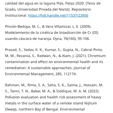
calidad del agua en la laguna Piás, Pataz-2020. [Tesis de
Grado, Universidad Privada del Norte]. Repositorio
Institucional.
https://hdl.handle.net/11537/23956
Pinzón-Bedoya, M. L., & Vera Villamizar, L. E. (2009).
Modelamiento de la cinética de bioadsorción de Cr (III)
usando cáscara de naranja. Dyna, 76(160), 95-106.
Prasad, S., Yadav, K. K., Kumar, S., Gupta, N., Cabral-Pinto,
M. M., Rezania, S., Radwan, N., & Alam, J. (2021). Chromium
contamination and effect on environmental health and its
remediation: A sustainable approaches. Journal of
Environmental Management, 285, 112174.
Rahman, M., Rima, S. A., Saha, S. K., Saima, J., Hossain, M.
S., Tanni, T. N., Bakar, M. A., & Siddique, M. A. M. (2022).
Pollution evaluation and health risk assessment of heavy
metals in the surface water of a remote island Nijhum
Dweep, northern Bay of Bengal. Environmental