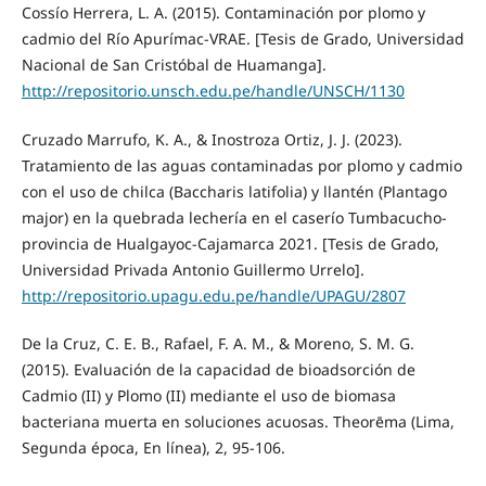
Cossío Herrera, L. A. (2015). Contaminación por plomo y
cadmio del Río Apurímac-VRAE. [Tesis de Grado, Universidad
Nacional de San Cristóbal de Huamanga].
http://repositorio.unsch.edu.pe/handle/UNSCH/1130
Cruzado Marrufo, K. A., & Inostroza Ortiz, J. J. (2023).
Tratamiento de las aguas contaminadas por plomo y cadmio
con el uso de chilca (Baccharis latifolia) y llantén (Plantago
major) en la quebrada lechería en el caserío Tumbacucho-
provincia de Hualgayoc-Cajamarca 2021. [Tesis de Grado,
Universidad Privada Antonio Guillermo Urrelo].
http://repositorio.upagu.edu.pe/handle/UPAGU/2807
De la Cruz, C. E. B., Rafael, F. A. M., & Moreno, S. M. G.
(2015). Evaluación de la capacidad de bioadsorción de
Cadmio (II) y Plomo (II) mediante el uso de biomasa
bacteriana muerta en soluciones acuosas. Theorēma (Lima,
Segunda época, En línea), 2, 95-106.