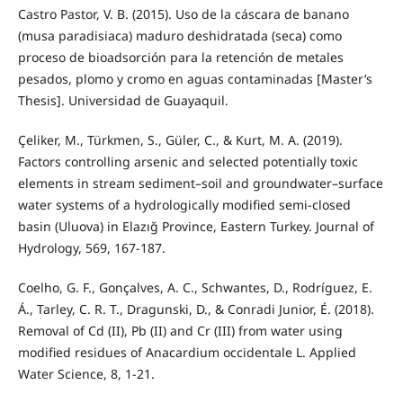
Castro Pastor, V. B. (2015). Uso de la cáscara de banano
(musa paradisiaca) maduro deshidratada (seca) como
proceso de bioadsorción para la retención de metales
pesados, plomo y cromo en aguas contaminadas [Master’s
Thesis]. Universidad de Guayaquil.
Çeliker, M., Türkmen, S., Güler, C., & Kurt, M. A. (2019).
Factors controlling arsenic and selected potentially toxic
elements in stream sediment–soil and groundwater–surface
water systems of a hydrologically modified semi-closed
basin (Uluova) in Elazığ Province, Eastern Turkey. Journal of
Hydrology, 569, 167-187.
Coelho, G. F., Gonçalves, A. C., Schwantes, D., Rodríguez, E.
Á., Tarley, C. R. T., Dragunski, D., & Conradi Junior, É. (2018).
Removal of Cd (II), Pb (II) and Cr (III) from water using
modified residues of Anacardium occidentale L. Applied
Water Science, 8, 1-21.