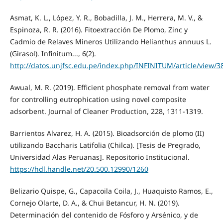
Asmat, K. L., López, Y. R., Bobadilla, J. M., Herrera, M. V., &
Espinoza, R. R. (2016). Fitoextracción De Plomo, Zinc y
Cadmio de Relaves Mineros Utilizando Helianthus annuus L.
(Girasol). Infinitum..., 6(2).
http://datos.unjfsc.edu.pe/index.php/INFINITUM/article/view/3
Awual, M. R. (2019). Efficient phosphate removal from water
for controlling eutrophication using novel composite
adsorbent. Journal of Cleaner Production, 228, 1311-1319.
Barrientos Alvarez, H. A. (2015). Bioadsorción de plomo (II)
utilizando Baccharis Latifolia (Chilca). [Tesis de Pregrado,
Universidad Alas Peruanas]. Repositorio Institucional.
https://hdl.handle.net/20.500.12990/1260
Belizario Quispe, G., Capacoila Coila, J., Huaquisto Ramos, E.,
Cornejo Olarte, D. A., & Chui Betancur, H. N. (2019).
Determinación del contenido de Fósforo y Arsénico, y de