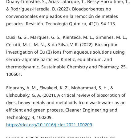
Duany-Timosthe, S., Arias-Lafargue, T., Bessy-Horruitiner, T.,
& Rodríguez-Heredia, D. (2022). Bioadsorbentes no
convencionales empleados en la remoción de metales
pesados. Revisión. Tecnología Química, 42(1), 94-113.
Dusi, G. G., Marques, G. S., Kienteca, M. L., Gimenes, M. L.,
Cerutti, M. L. M. N., & da Silva, V. R. (2022). Biosorption
investigation of Cu (II) ions from aqueous solutions using
sericin–alginate particles: Kinetic, equilibrium, and
thermodynamic. Sustainable Chemistry and Pharmacy, 25,
100601.
Elgarahy, A. M., Elwakeel, K. Z., Mohammad, S. H., &
Elshoubaky, G. A. (2021). A critical review of biosorption of
dyes, heavy metals and metalloids from wastewater as an
efficient and green process. Cleaner Engineering and
Technology, 4, 100209.
https://doi.org/10.1016/j.clet.2021.100209