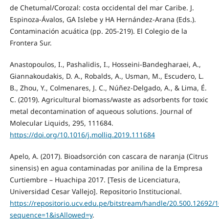
de Chetumal/Corozal: costa occidental del mar Caribe. J.
Espinoza-Ávalos, GA Islebe y HA Hernández-Arana (Eds.).
Contaminación acuática (pp. 205-219). El Colegio de la
Frontera Sur.
Anastopoulos, I., Pashalidis, I., Hosseini-Bandegharaei, A.,
Giannakoudakis, D. A., Robalds, A., Usman, M., Escudero, L.
B., Zhou, Y., Colmenares, J. C., Núñez-Delgado, A., & Lima, É.
C. (2019). Agricultural biomass/waste as adsorbents for toxic
metal decontamination of aqueous solutions. Journal of
Molecular Liquids, 295, 111684.
https://doi.org/10.1016/j.molliq.2019.111684
Apelo, A. (2017). Bioadsorción con cascara de naranja (Citrus
sinensis) en agua contaminadas por anilina de la Empresa
Curtiembre – Huachipa 2017. [Tesis de Licenciatura,
Universidad Cesar Vallejo]. Repositorio Institucional.
https://repositorio.ucv.edu.pe/bitstream/handle/20.500.12692/
sequence=1&isAllowed=y
.