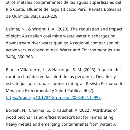
otros metales contaminantes de las aguas superficiales del
Río Coata, afluente del lago Titicaca, Perú. Revista Boliviana
de Química, 36(5), 223-228.
Belmer, N., & Wright, I. A. (2020). The regulation and impact
of eight Australian coal mine waste water discharges on
downstream river water quality: A regional comparison of
active versus closed mines. Water and Environment Journal,
34(3), 350-363.
Blanco-Villafuerte, L., & Hartinger, S. M. (2023). Impacto del
cambio climático en la salud de los peruanos: Desafíos y
estrategias para una respuesta integral. Revista Peruana de
Medicina Experimental y Salud Pública, 40(2).
https://doi.org/10.17843/rpmesp.2023.402.12998
.
Boraah, N., Chakma, S., & Kaushal, P. (2022). Attributes of
wood biochar as an efficient adsorbent for remediating
heavy metals and emerging contaminants from water: A