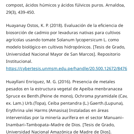
compost, ácidos húmicos y ácidos fúlvicos puros. Arnaldoa,
29(3), 439-450.
Huayanay Ostos, K. P. (2018). Evaluación de la eficiencia de
biosorción de cadmio por levaduras nativas para cultivos
agrícolas usando tomate Solanum lycopersicum L. como
modelo biológico en cultivos hidropónicos. [Tesis de Grado,
Universidad Nacional Mayor de San Marcos]. Repositorio
Institucional.
https://cybertesis.unmsm.edu.pe/handle/20.500.12672/8476
Huayllani Enriquez, M. G. (2016). Presencia de metales
pesados en la estructura vegetal de Apeiba menbranacea
Spruce ex Benth.(Peine de mono), Ochroma pyramidale (Cav,
ex. Lam.) Urb.(Topa), Ceiba pentandra (L.) Gaerth.(Lupuna),
Erythrina ulei Harms (Amasisa) Instaladas en áreas
intervenidas por la minería aurífera en el sector Manuani–
Inambari–Tambopata–Madre de Dios. [Tesis de Grado,
Universidad Nacional Amazónica de Madre de Dios].