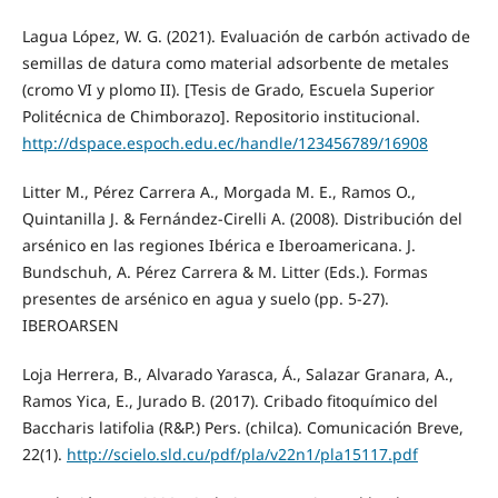
Lagua López, W. G. (2021). Evaluación de carbón activado de
semillas de datura como material adsorbente de metales
(cromo VI y plomo II). [Tesis de Grado, Escuela Superior
Politécnica de Chimborazo]. Repositorio institucional.
http://dspace.espoch.edu.ec/handle/123456789/16908
Litter M., Pérez Carrera A., Morgada M. E., Ramos O.,
Quintanilla J. & Fernández-Cirelli A. (2008). Distribución del
arsénico en las regiones Ibérica e Iberoamericana. J.
Bundschuh, A. Pérez Carrera & M. Litter (Eds.). Formas
presentes de arsénico en agua y suelo (pp. 5-27).
IBEROARSEN
Loja Herrera, B., Alvarado Yarasca, Á., Salazar Granara, A.,
Ramos Yica, E., Jurado B. (2017). Cribado fitoquímico del
Baccharis latifolia (R&P.) Pers. (chilca). Comunicación Breve,
22(1).
http://scielo.sld.cu/pdf/pla/v22n1/pla15117.pdf