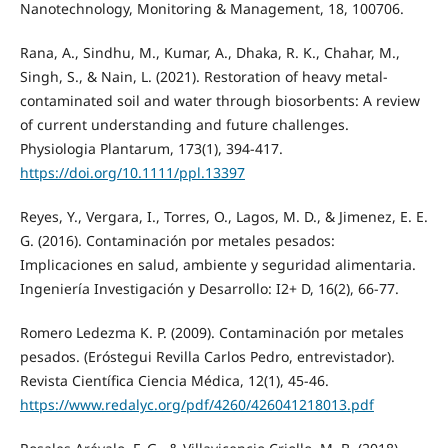
Nanotechnology, Monitoring & Management, 18, 100706.
Rana, A., Sindhu, M., Kumar, A., Dhaka, R. K., Chahar, M.,
Singh, S., & Nain, L. (2021). Restoration of heavy metal-
contaminated soil and water through biosorbents: A review
of current understanding and future challenges.
Physiologia Plantarum, 173(1), 394-417.
https://doi.org/10.1111/ppl.13397
Reyes, Y., Vergara, I., Torres, O., Lagos, M. D., & Jimenez, E. E.
G. (2016). Contaminación por metales pesados:
Implicaciones en salud, ambiente y seguridad alimentaria.
Ingeniería Investigación y Desarrollo: I2+ D, 16(2), 66-77.
Romero Ledezma K. P. (2009). Contaminación por metales
pesados. (Eróstegui Revilla Carlos Pedro, entrevistador).
Revista Científica Ciencia Médica, 12(1), 45-46.
https://www.redalyc.org/pdf/4260/426041218013.pdf