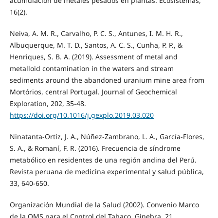
acumulación de metales pesados en plantas. Ecosistemas,
16(2).
Neiva, A. M. R., Carvalho, P. C. S., Antunes, I. M. H. R.,
Albuquerque, M. T. D., Santos, A. C. S., Cunha, P. P., &
Henriques, S. B. A. (2019). Assessment of metal and
metalloid contamination in the waters and stream
sediments around the abandoned uranium mine area from
Mortórios, central Portugal. Journal of Geochemical
Exploration, 202, 35-48.
https://doi.org/10.1016/j.gexplo.2019.03.020
Ninatanta-Ortiz, J. A., Núñez-Zambrano, L. A., García-Flores,
S. A., & Romaní, F. R. (2016). Frecuencia de síndrome
metabólico en residentes de una región andina del Perú.
Revista peruana de medicina experimental y salud pública,
33, 640-650.
Organización Mundial de la Salud (2002). Convenio Marco
de la OMS para el Control del Tabaco. Ginebra, 21.