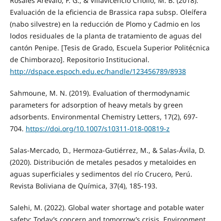
Rosales Arévalo, F. G., & Villavicencio Criollo, M. B. (2018).
Evaluación de la eficiencia de Brassica rapa subsp. Oleífera
(nabo silvestre) en la reducción de Plomo y Cadmio en los
lodos residuales de la planta de tratamiento de aguas del
cantón Penipe. [Tesis de Grado, Escuela Superior Politécnica
de Chimborazo]. Repositorio Institucional.
http://dspace.espoch.edu.ec/handle/123456789/8938
Sahmoune, M. N. (2019). Evaluation of thermodynamic
parameters for adsorption of heavy metals by green
adsorbents. Environmental Chemistry Letters, 17(2), 697-
704.
https://doi.org/10.1007/s10311-018-00819-z
Salas-Mercado, D., Hermoza-Gutiérrez, M., & Salas-Ávila, D.
(2020). Distribución de metales pesados y metaloides en
aguas superficiales y sedimentos del río Crucero, Perú.
Revista Boliviana de Química, 37(4), 185-193.
Salehi, M. (2022). Global water shortage and potable water
safety; Today’s concern and tomorrow’s crisis. Environment