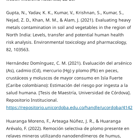
Gupta, N., Yadav, K. K., Kumar, V., Krishnan, S., Kumar, S.,
Nejad, Z. D., Khan, M. M., & Alam, J. (2021). Evaluating heavy
metals contamination in soil and vegetables in the region of
North India: Levels, transfer and potential human health
risk analysis. Environmental toxicology and pharmacology,
82, 103563.
Hernández Domínguez, C. M. (2021). Evaluación del arsénico
(As), cadmio (Cd), mercurio (Hg) y plomo (Pb) en peces,
crustáceos y moluscos de mayor consumo en Isla Fuerte
(Caribe colombiano): Estimación del riesgo por ingesta a la
salud humana. [Tesis de Maestría, Universidad de Córdova].
Repositorio Institucional.
https://repositorio.unicordoba.edu.co/handle/ucordoba/4142
Huaranga Moreno, F., Arteaga Núñez, J. R., & Huaranga
Arévalo, F. (2022). Remoción selectiva de plomo presente en
relaves mineros utilizando nanodendímeros de humus,