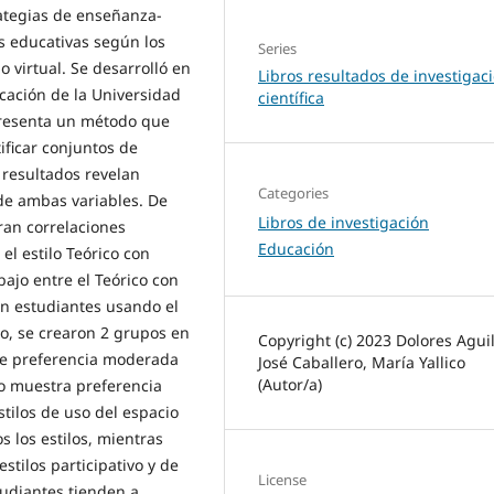
rategias de enseñanza-
s educativas según los
Series
o virtual. Se desarrolló en
Libros resultados de investigac
ucación de la Universidad
científica
presenta un método que
ificar conjuntos de
s resultados revelan
Categories
de ambas variables. De
Libros de investigación
ran correlaciones
Educación
el estilo Teórico con
bajo entre el Teórico con
on estudiantes usando el
o, se crearon 2 grupos en
Copyright (c) 2023 Dolores Aguil
iene preferencia moderada
José Caballero, María Yallico
(Autor/a)
lo muestra preferencia
stilos de uso del espacio
s los estilos, mientras
stilos participativo y de
License
tudiantes tienden a