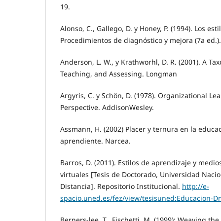
19.
Alonso, C., Gallego, D. y Honey, P. (1994). Los est
Procedimientos de diagnóstico y mejora (7a ed.)
Anderson, L. W., y Krathworhl, D. R. (2001). A Ta
Teaching, and Assessing. Longman
Argyris, C. y Schön, D. (1978). Organizational Le
Perspective. AddisonWesley.
Assmann, H. (2002) Placer y ternura en la educac
aprendiente. Narcea.
Barros, D. (2011). Estilos de aprendizaje y medio
virtuales [Tesis de Doctorado, Universidad Naci
Distancia]. Repositorio Institucional.
http://e-
spacio.uned.es/fez/view/tesisuned:Educacion-D
Berners-lee, T., Fischetti, M. (1999): Weaving t