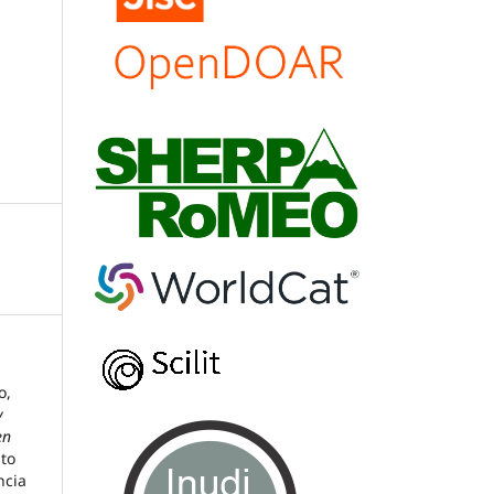
o,
y
en
uto
ncia