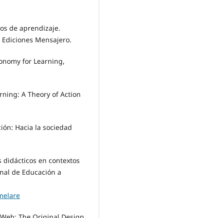
ilos de aprendizaje.
. Ediciones Mensajero.
xonomy for Learning,
arning: A Theory of Action
ión: Hacia la sociedad
s didácticos en contextos
onal de Educación a
melare
he Web: The Original Design