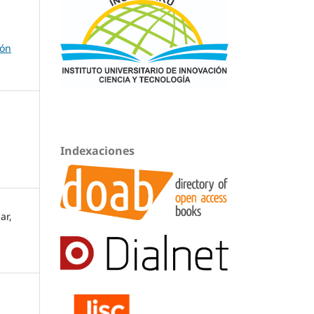
ión
Indexaciones
ar,