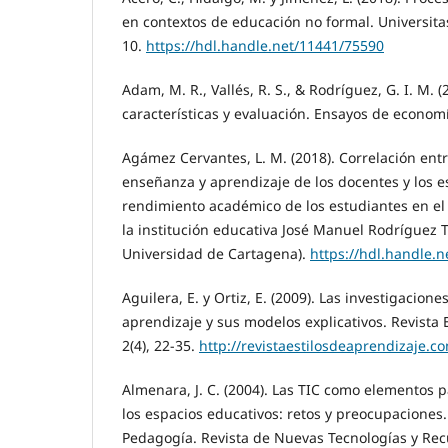
en contextos de educación no formal. Universitas
10.
https://hdl.handle.net/11441/75590
Adam, M. R., Vallés, R. S., & Rodríguez, G. I. M. (
características y evaluación. Ensayos de economí
Agámez Cervantes, L. M. (2018). Correlación entre
enseñanza y aprendizaje de los docentes y los es
rendimiento académico de los estudiantes en el
la institución educativa José Manuel Rodríguez T
Universidad de Cartagena).
https://hdl.handle.
Aguilera, E. y Ortiz, E. (2009). Las investigacione
aprendizaje y sus modelos explicativos. Revista 
2(4), 22-35.
http://revistaestilosdeaprendizaje.c
Almenara, J. C. (2004). Las TIC como elementos pa
los espacios educativos: retos y preocupaciones
Pedagogía. Revista de Nuevas Tecnologías y Recu