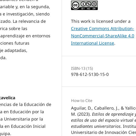
variable y, en la segunda,
 e investigación, siendo
This work is licensed under a
izado. La relevancia de
Creative Commons Attribution-
rica sobre las
NonCommercial-ShareAlike 4.0
 aprendizaje en entornos
International License
.
aciones futuras
je adaptadas,
ada.
ISBN-13 (15)
978-612-5130-15-0
cavelica
How to Cite
encias de la Educación de
Aguilar, D., Caballero, J., & Yallic
a en Educación por la
M. (2023).
Estilos de aprendizaje 
 Universitaria por la
estilos de uso del espacio virtual 
estudiantes universitarios
. Instit
da en Educación Inicial
Universitario de Innovación Cie
quipa.