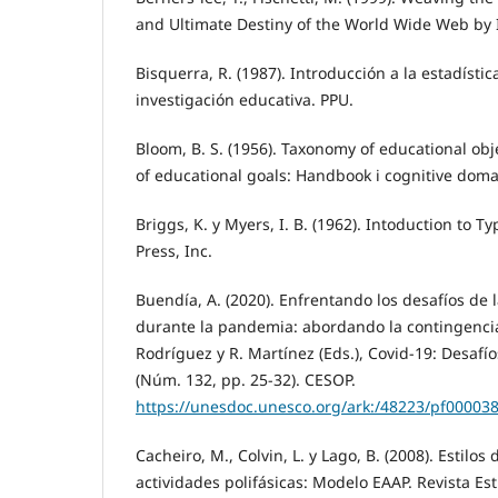
and Ultimate Destiny of the World Wide Web by I
Bisquerra, R. (1987). Introducción a la estadístic
investigación educativa. PPU.
Bloom, B. S. (1956). Taxonomy of educational obje
of educational goals: Handbook i cognitive doma
Briggs, K. y Myers, I. B. (1962). Intoduction to 
Press, Inc.
Buendía, A. (2020). Enfrentando los desafíos de 
durante la pandemia: abordando la contingencia
Rodríguez y R. Martínez (Eds.), Covid-19: Desaf
(Núm. 132, pp. 25-32). CESOP.
https://unesdoc.unesco.org/ark:/48223/pf00003
Cacheiro, M., Colvin, L. y Lago, B. (2008). Estilos
actividades polifásicas: Modelo EAAP. Revista Est