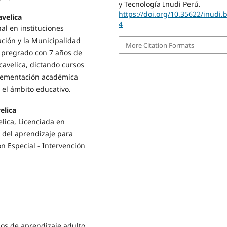
y Tecnología Inudi Perú.
https://doi.org/10.35622/inudi.
avelica
4
al en instituciones
ción y la Municipalidad
More Citation Formats
e pregrado con 7 años de
avelica, dictando cursos
lementación académica
 el ámbito educativo.
elica
lica, Licenciada en
a del aprendizaje para
n Especial - Intervención
esos de aprendizaje adulto