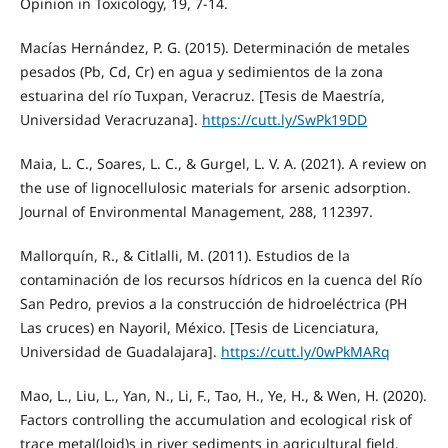
Opinion in Toxicology, 19, 7-14.
Macías Hernández, P. G. (2015). Determinación de metales
pesados (Pb, Cd, Cr) en agua y sedimientos de la zona
estuarina del río Tuxpan, Veracruz. [Tesis de Maestría,
Universidad Veracruzana].
https://cutt.ly/SwPk19DD
Maia, L. C., Soares, L. C., & Gurgel, L. V. A. (2021). A review on
the use of lignocellulosic materials for arsenic adsorption.
Journal of Environmental Management, 288, 112397.
Mallorquín, R., & Citlalli, M. (2011). Estudios de la
contaminación de los recursos hídricos en la cuenca del Río
San Pedro, previos a la construcción de hidroeléctrica (PH
Las cruces) en Nayoril, México. [Tesis de Licenciatura,
Universidad de Guadalajara].
https://cutt.ly/0wPkMARq
Mao, L., Liu, L., Yan, N., Li, F., Tao, H., Ye, H., & Wen, H. (2020).
Factors controlling the accumulation and ecological risk of
trace metal(loid)s in river sediments in agricultural field.