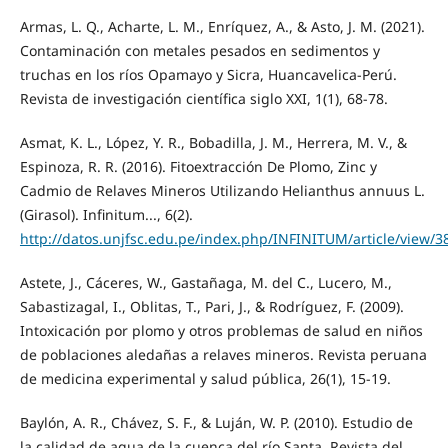
Armas, L. Q., Acharte, L. M., Enríquez, A., & Asto, J. M. (2021).
Contaminación con metales pesados en sedimentos y
truchas en los ríos Opamayo y Sicra, Huancavelica-Perú.
Revista de investigación científica siglo XXI, 1(1), 68-78.
Asmat, K. L., López, Y. R., Bobadilla, J. M., Herrera, M. V., &
Espinoza, R. R. (2016). Fitoextracción De Plomo, Zinc y
Cadmio de Relaves Mineros Utilizando Helianthus annuus L.
(Girasol). Infinitum..., 6(2).
http://datos.unjfsc.edu.pe/index.php/INFINITUM/article/view/3
Astete, J., Cáceres, W., Gastañaga, M. del C., Lucero, M.,
Sabastizagal, I., Oblitas, T., Pari, J., & Rodríguez, F. (2009).
Intoxicación por plomo y otros problemas de salud en niños
de poblaciones aledañas a relaves mineros. Revista peruana
de medicina experimental y salud pública, 26(1), 15-19.
Baylón, A. R., Chávez, S. F., & Luján, W. P. (2010). Estudio de
la calidad de agua de la cuenca del río Santa. Revista del