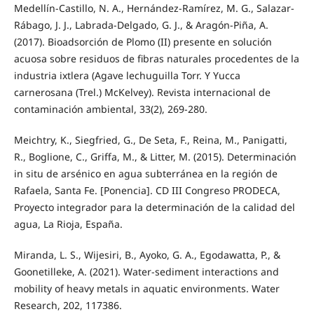
Medellín-Castillo, N. A., Hernández-Ramírez, M. G., Salazar-
Rábago, J. J., Labrada-Delgado, G. J., & Aragón-Piña, A.
(2017). Bioadsorción de Plomo (II) presente en solución
acuosa sobre residuos de fibras naturales procedentes de la
industria ixtlera (Agave lechuguilla Torr. Y Yucca
carnerosana (Trel.) McKelvey). Revista internacional de
contaminación ambiental, 33(2), 269-280.
Meichtry, K., Siegfried, G., De Seta, F., Reina, M., Panigatti,
R., Boglione, C., Griffa, M., & Litter, M. (2015). Determinación
in situ de arsénico en agua subterránea en la región de
Rafaela, Santa Fe. [Ponencia]. CD III Congreso PRODECA,
Proyecto integrador para la determinación de la calidad del
agua, La Rioja, España.
Miranda, L. S., Wijesiri, B., Ayoko, G. A., Egodawatta, P., &
Goonetilleke, A. (2021). Water-sediment interactions and
mobility of heavy metals in aquatic environments. Water
Research, 202, 117386.