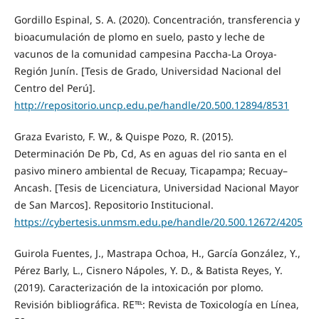
Gordillo Espinal, S. A. (2020). Concentración, transferencia y
bioacumulación de plomo en suelo, pasto y leche de
vacunos de la comunidad campesina Paccha-La Oroya-
Región Junín. [Tesis de Grado, Universidad Nacional del
Centro del Perú].
http://repositorio.uncp.edu.pe/handle/20.500.12894/8531
Graza Evaristo, F. W., & Quispe Pozo, R. (2015).
Determinación De Pb, Cd, As en aguas del rio santa en el
pasivo minero ambiental de Recuay, Ticapampa; Recuay–
Ancash. [Tesis de Licenciatura, Universidad Nacional Mayor
de San Marcos]. Repositorio Institucional.
https://cybertesis.unmsm.edu.pe/handle/20.500.12672/4205
Guirola Fuentes, J., Mastrapa Ochoa, H., García González, Y.,
Pérez Barly, L., Cisnero Nápoles, Y. D., & Batista Reyes, Y.
(2019). Caracterización de la intoxicación por plomo.
Revisión bibliográfica. RE℡: Revista de Toxicología en Línea,