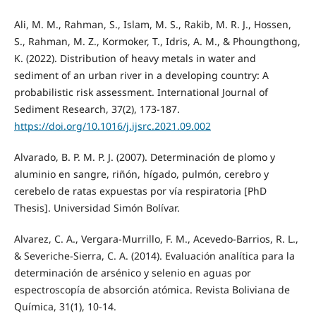
Ali, M. M., Rahman, S., Islam, M. S., Rakib, M. R. J., Hossen,
S., Rahman, M. Z., Kormoker, T., Idris, A. M., & Phoungthong,
K. (2022). Distribution of heavy metals in water and
sediment of an urban river in a developing country: A
probabilistic risk assessment. International Journal of
Sediment Research, 37(2), 173-187.
https://doi.org/10.1016/j.ijsrc.2021.09.002
Alvarado, B. P. M. P. J. (2007). Determinación de plomo y
aluminio en sangre, riñón, hígado, pulmón, cerebro y
cerebelo de ratas expuestas por vía respiratoria [PhD
Thesis]. Universidad Simón Bolívar.
Alvarez, C. A., Vergara-Murrillo, F. M., Acevedo-Barrios, R. L.,
& Severiche-Sierra, C. A. (2014). Evaluación analítica para la
determinación de arsénico y selenio en aguas por
espectroscopía de absorción atómica. Revista Boliviana de
Química, 31(1), 10-14.