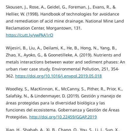
Skousen, J., Rose, A., Geidel, G., Foreman, J., Evans, R., &
Hellier, W. (1998). Handbook of technologies for avoidance
and remediation of acid mine drainage. National Mine Land
Reclamation Center, Morgantown, 131.
https://cutt.ly/ywPkA1rO
Wijesiri, B., Liu, A., Deilami, K., He, B., Hong, N., Yang, B.,
Zhao, X., Ayoko, G., & Goonetilleke, A. (2019). Nutrients and
metals interactions between water and sediment phases: An
urban river case study. Environmental Pollution, 251, 354-
362.
https://doi.org/10.1016/j.envpol.2019.05.018
Woodley, S., MacKinnon, K., McCanny, S., Pither, R., Prior, K.,
Salafsky, N., & Lindenmayer, D. (2019). Gestión y manejo de
áreas protegidas para la diversidad biológica y las
funciones del ecosistema. Gobernanza y Gestión de Áreas
Protegidas.
http://doi.org/10.22459/GGAP.2019
Xiao, H., Shahab, A., Xi, B., Chang, Q., You, S., Li, J., Sun, X.,