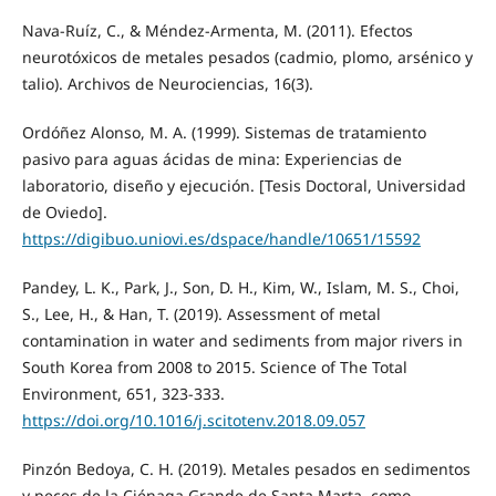
Nava-Ruíz, C., & Méndez-Armenta, M. (2011). Efectos
neurotóxicos de metales pesados (cadmio, plomo, arsénico y
talio). Archivos de Neurociencias, 16(3).
Ordóñez Alonso, M. A. (1999). Sistemas de tratamiento
pasivo para aguas ácidas de mina: Experiencias de
laboratorio, diseño y ejecución. [Tesis Doctoral, Universidad
de Oviedo].
https://digibuo.uniovi.es/dspace/handle/10651/15592
Pandey, L. K., Park, J., Son, D. H., Kim, W., Islam, M. S., Choi,
S., Lee, H., & Han, T. (2019). Assessment of metal
contamination in water and sediments from major rivers in
South Korea from 2008 to 2015. Science of The Total
Environment, 651, 323-333.
https://doi.org/10.1016/j.scitotenv.2018.09.057
Pinzón Bedoya, C. H. (2019). Metales pesados en sedimentos
y peces de la Ciénaga Grande de Santa Marta, como