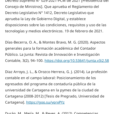
Decreto Supremo N° 029-2021-PCM de 2021 [Presidencia del
Consejo de Ministros]. Que aprueba el Reglamento del
Decreto Legislativo N° 1412, Decreto Legislativo que
aprueba la Ley de Gobierno Digital, y establece
disposiciones sobre las condiciones, requisitos y uso de las
tecnologías y medios electrónicos. 19 de febrero de 2021.
Días-Becerra, O. A., & Montes Bravo, M. G. (2020). Aspectos
generales para la formación académica del Contador
Público. La Junta: Revista de Innovación e Investigación
Contable, 3(2), 94–100.
https://doi.org/10.53641/junta.v3i2.58
Diaz Arroyo, J. L., & Orozco Herrera, G. J. (2014). La profesión
contable en el campo laboral: Posicionamiento de los
egresados del programa de contaduría pública de la
universidad de Cartagena en la pymes de la ciudad de
Cartagena (2008-2012) [Tesis de Pregrado, Universidad de
Cartagena].
https://goo.su/yqrxPYz
Durán, M., Mejía, M., & Reyes, A. (2012). Competencias