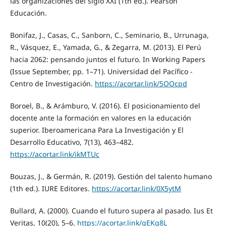
las organizaciones del siglo XXI (1th ed.). Pearson
Educación.
Bonifaz, J., Casas, C., Sanborn, C., Seminario, B., Urrunaga,
R., Vásquez, E., Yamada, G., & Zegarra, M. (2013). El Perú
hacia 2062: pensando juntos el futuro. In Working Papers
(Issue September, pp. 1–71). Universidad del Pacífico -
Centro de Investigación.
https://acortar.link/5OOcpd
Boroel, B., & Arámburo, V. (2016). El posicionamiento del
docente ante la formación en valores en la educación
superior. Iberoamericana Para La Investigación y El
Desarrollo Educativo, 7(13), 463–482.
https://acortar.link/ikMTUc
Bouzas, J., & Germán, R. (2019). Gestión del talento humano
(1th ed.). IURE Editores.
https://acortar.link/0X5ytM
Bullard, A. (2000). Cuando el futuro supera al pasado. Ius Et
Veritas, 10(20), 5–6.
https://acortar.link/gEKg8L