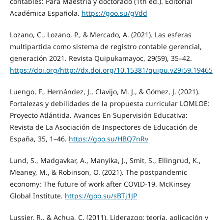
contables: Para Maestría y doctorado (1th ed.). Editorial
Académica Española.
https://goo.su/gVdd
Lozano, C., Lozano, P., & Mercado, A. (2021). Las esferas
multipartida como sistema de registro contable gerencial,
generación 2021. Revista Quipukamayoc, 29(59), 35–42.
https://doi.org/http://dx.doi.org/10.15381/quipu.v29i59.19465
Luengo, F., Hernández, J., Clavijo, M. J., & Gómez, J. (2021).
Fortalezas y debilidades de la propuesta curricular LOMLOE:
Proyecto Atlántida. Avances En Supervisión Educativa:
Revista de La Asociación de Inspectores de Educación de
España, 35, 1–46.
https://goo.su/HBQ7nRv
Lund, S., Madgavkar, A., Manyika, J., Smit, S., Ellingrud, K.,
Meaney, M., & Robinson, O. (2021). The postpandemic
economy: The future of work after COVID-19. McKinsey
Global Institute.
https://goo.su/sBTj1JP
Lussier, R., & Achua, C. (2011). Liderazgo: teoría, aplicación y