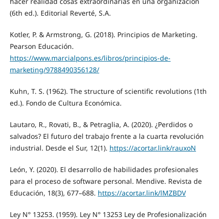
hacer realidad cosas extraordinarias en una organización
(6th ed.). Editorial Reverté, S.A.
Kotler, P. & Armstrong, G. (2018). Principios de Marketing.
Pearson Educación.
https://www.marcialpons.es/libros/principios-de-
marketing/9788490356128/
Kuhn, T. S. (1962). The structure of scientific revolutions (1th
ed.). Fondo de Cultura Económica.
Lautaro, R., Rovati, B., & Petraglia, A. (2020). ¿Perdidos o
salvados? El futuro del trabajo frente a la cuarta revolución
industrial. Desde el Sur, 12(1).
https://acortar.link/rauxoN
León, Y. (2020). El desarrollo de habilidades profesionales
para el proceso de software personal. Mendive. Revista de
Educación, 18(3), 677–688.
https://acortar.link/lMZBDV
Ley N° 13253. (1959). Ley N° 13253 Ley de Profesionalización