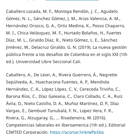
Caballero Lozada, M. F., Montoya Rendón, J. C., Agudelo
Gómez, N. L., Sánchez Gómez, J. M., Arias Valencia, A. M.,
Hernández Orozco, G. A., Ortiz Medina, K., Posso Chaparro,
M. I., Chica Velásquez, M. F., Hurtado Bolaños, H., Fuertes
Díaz, M. L., Giraldo Díaz, R., Nieto Gómez, L. E., Sánchez
Jiménez, W., Delacruz Giraldo, G. N. (2019). La nueva gestión
pública frente a los desafíos de Colombia en el siglo XXI (1th
ed.). Universidad Libre Seccional Cali.
Caballero, A., De Leon, A., Rivera Guerrero, Á., Negrette
Sepúlveda, A., Huechacona Fuentes, A. P., Mendiola
Hernández, C. A., López López, C. V., Cereceda Triviño, C.,
Barona Ríos, C., Díaz Galeana, C., Claro Collado, C. A., Ruíz
Ávila, D., Nieto Castillo, D. A., Muñoz Martínez, D. P., Díaz
Vargas, E., Gembuel Tunubalá, F. N., Lopez Vera, F. R.,
Rivera, G., Alzugaray, G., … Rivadeneira, W. (2016).
Competencias laborales en Iberoamerica (1th ed.). Editorial
CIMTED Corporación.
https://acortar.link/wPpSkq