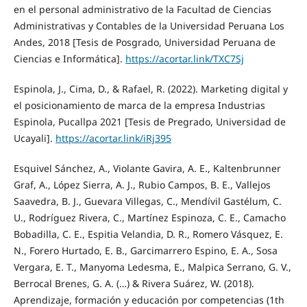
en el personal administrativo de la Facultad de Ciencias
Administrativas y Contables de la Universidad Peruana Los
Andes, 2018 [Tesis de Posgrado, Universidad Peruana de
Ciencias e Informática].
https://acortar.link/TXC7Sj
Espinola, J., Cima, D., & Rafael, R. (2022). Marketing digital y
el posicionamiento de marca de la empresa Industrias
Espinola, Pucallpa 2021 [Tesis de Pregrado, Universidad de
Ucayali].
https://acortar.link/iRj395
Esquivel Sánchez, A., Violante Gavira, A. E., Kaltenbrunner
Graf, A., López Sierra, A. J., Rubio Campos, B. E., Vallejos
Saavedra, B. J., Guevara Villegas, C., Mendívil Gastélum, C.
U., Rodríguez Rivera, C., Martínez Espinoza, C. E., Camacho
Bobadilla, C. E., Espitia Velandia, D. R., Romero Vásquez, E.
N., Forero Hurtado, E. B., Garcimarrero Espino, E. A., Sosa
Vergara, E. T., Manyoma Ledesma, E., Malpica Serrano, G. V.,
Berrocal Brenes, G. A. (…) & Rivera Suárez, W. (2018).
Aprendizaje, formación y educación por competencias (1th