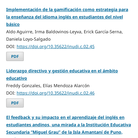
Implementación de la gamificación como estrategia para
la enseñanza del idioma inglés en estudiantes del nivel
básico
Aldo Aguirre, Irma Baldovinos-Leyva, Erick García-Serna,
Daniela Loyo-Salgado
DOI:
https://doi.org/10.35622/inudi.c.02.45
PDF
Liderazgo directivo y gestión educativa en el ámbito
educativo
Freddy Gonzales, Elías Mendoza Alarcón
DOI:
https://doi.org/10.35622/inudi.c.02.46
PDF
El feedback y su impacto en el aprendizaje del inglés en
estudiantes andinos, una mirada a la Institución Educativa
Secundaria “Miguel Grau” de la Isla Amantaní de Puno,