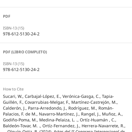
PDF
ISBN-13 (15)
978-612-5130-24-2
PDF (LIBRO COMPLETO)
ISBN-13 (15)
978-612-5130-24-2
How to Cite
Sucari, W., Carbajal-López, E., Verónica-Gasga, C., Tapia-
Guillén, F., Covarrubias-Melgar, F., Martínez-Castrejón, M.,
Calderón, J., Parra-Arredondo, J., Rodríguez, M., Román-
Palacios, F. de M., Navarro-Martínez, J., Rangel, J., Muñoz, A.,
Godiño-Poma, M., Medina-Pelaiza, L. ., Ortíz-Huamán , C.,
Baldeón-Tovar, M. ., Ortíz-Fernandez, J., Herrera-Navarrete, R.,
… Olguín-Ortiz, R. (2024).
Actas del II Congreso Internacional de