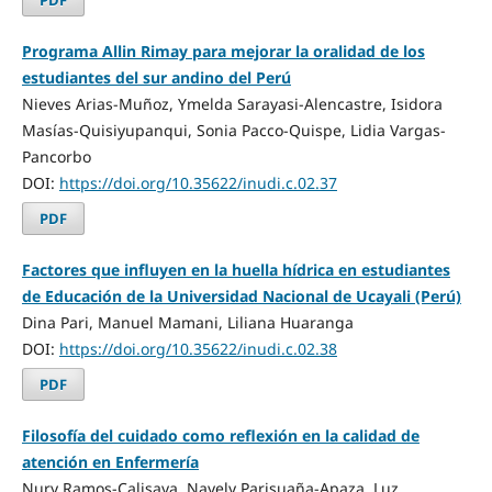
PDF
Programa Allin Rimay para mejorar la oralidad de los
estudiantes del sur andino del Perú
Nieves Arias-Muñoz, Ymelda Sarayasi-Alencastre, Isidora
Masías-Quisiyupanqui, Sonia Pacco-Quispe, Lidia Vargas-
Pancorbo
DOI:
https://doi.org/10.35622/inudi.c.02.37
PDF
Factores que influyen en la huella hídrica en estudiantes
de Educación de la Universidad Nacional de Ucayali (Perú)
Dina Pari, Manuel Mamani, Liliana Huaranga
DOI:
https://doi.org/10.35622/inudi.c.02.38
PDF
Filosofía del cuidado como reflexión en la calidad de
atención en Enfermería
Nury Ramos-Calisaya, Nayely Parisuaña-Apaza, Luz