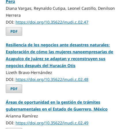
Perú
Diana Vargas, Reynaldo Cutipa, Leonel Castillo, Denilson
Herrera
DOI:
https://doi.org/10.35622/inudi.c.02.47
PDF
Resiliencia de los negocios ante desastres naturales:
Exploración de cómo las mujeres nanoempresarias de
Acapulco de Juárez se adaptan y reconstruyen sus
negocios después del Huracán Otis
Lizeth Bravo-Hernández
DOI:
https://doi.org/10.35622/inudi.c.02.48
PDF
Áreas de oportunidad en la gestión de trámites
gubernamentales en el Estado de Guerrero, México
Arianna Ramírez
DOI:
https://doi.org/10.35622/inudi.c.02.49