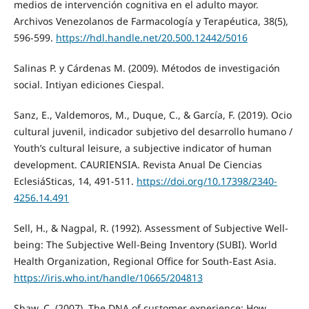
medios de intervención cognitiva en el adulto mayor.
Archivos Venezolanos de Farmacología y Terapéutica, 38(5),
596-599.
https://hdl.handle.net/20.500.12442/5016
Salinas P. y Cárdenas M. (2009). Métodos de investigación
social. Intiyan ediciones Ciespal.
Sanz, E., Valdemoros, M., Duque, C., & García, F. (2019). Ocio
cultural juvenil, indicador subjetivo del desarrollo humano /
Youth’s cultural leisure, a subjective indicator of human
development. CAURIENSIA. Revista Anual De Ciencias
EclesiáSticas, 14, 491-511.
https://doi.org/10.17398/2340-
4256.14.491
Sell, H., & Nagpal, R. (1992). Assessment of Subjective Well-
being: The Subjective Well-Being Inventory (SUBI). World
Health Organization, Regional Office for South-East Asia.
https://iris.who.int/handle/10665/204813
Shaw, C. (2007). The DNA of customer experience: How