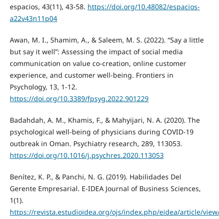
espacios, 43(11), 43-58.
https://doi.org/10.48082/espacios-
a22v43n11p04
Awan, M. I., Shamim, A., & Saleem, M. S. (2022). “Say a little
but say it well”: Assessing the impact of social media
communication on value co-creation, online customer
experience, and customer well-being. Frontiers in
Psychology, 13, 1-12.
https://doi.org/10.3389/fpsyg.2022.901229
Badahdah, A. M., Khamis, F., & Mahyijari, N. A. (2020). The
psychological well-being of physicians during COVID-19
outbreak in Oman. Psychiatry research, 289, 113053.
https://doi.org/10.1016/j.psychres.2020.113053
Benítez, K. P., & Panchi, N. G. (2019). Habilidades Del
Gerente Empresarial. E-IDEA Journal of Business Sciences,
1(1).
https://revista.estudioidea.org/ojs/index.php/eidea/article/view