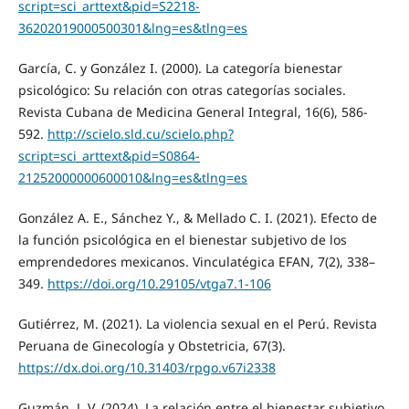
script=sci_arttext&pid=S2218-
36202019000500301&lng=es&tlng=es
García, C. y González I. (2000). La categoría bienestar
psicológico: Su relación con otras categorías sociales.
Revista Cubana de Medicina General Integral, 16(6), 586-
592.
http://scielo.sld.cu/scielo.php?
script=sci_arttext&pid=S0864-
21252000000600010&lng=es&tlng=es
González A. E., Sánchez Y., & Mellado C. I. (2021). Efecto de
la función psicológica en el bienestar subjetivo de los
emprendedores mexicanos. Vinculatégica EFAN, 7(2), 338–
349.
https://doi.org/10.29105/vtga7.1-106
Gutiérrez, M. (2021). La violencia sexual en el Perú. Revista
Peruana de Ginecología y Obstetricia, 67(3).
https://dx.doi.org/10.31403/rpgo.v67i2338
Guzmán, J. V. (2024). La relación entre el bienestar subjetivo