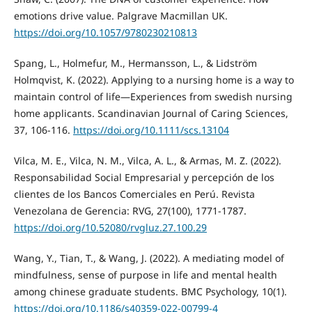
emotions drive value. Palgrave Macmillan UK.
https://doi.org/10.1057/9780230210813
Spang, L., Holmefur, M., Hermansson, L., & Lidström
Holmqvist, K. (2022). Applying to a nursing home is a way to
maintain control of life—Experiences from swedish nursing
home applicants. Scandinavian Journal of Caring Sciences,
37, 106-116.
https://doi.org/10.1111/scs.13104
Vilca, M. E., Vilca, N. M., Vilca, A. L., & Armas, M. Z. (2022).
Responsabilidad Social Empresarial y percepción de los
clientes de los Bancos Comerciales en Perú. Revista
Venezolana de Gerencia: RVG, 27(100), 1771-1787.
https://doi.org/10.52080/rvgluz.27.100.29
Wang, Y., Tian, T., & Wang, J. (2022). A mediating model of
mindfulness, sense of purpose in life and mental health
among chinese graduate students. BMC Psychology, 10(1).
https://doi.org/10.1186/s40359-022-00799-4