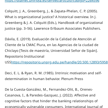
https://dialnet.unirioja.es/servlet/articulo?codigo=2264596
Colquitt, J. A., Greenberg, J., & Zapata-Phelan, C. P. (2005).
What is organizational justice? A historical overview. In J.
Greenberg & J. A. Colquitt (Eds.), Handbook of organizational
justice (pp. 3–56). Lawrence Erlbaum Associates Publishers.
Dávila, E. (2019). Evaluación de la Calidad de Atención al
Cliente de la CMAC Piura, en las Agencias de la ciudad de
Chiclayo [Tesis de maestría, Universidad Señor de Sipán].
Repositorio Institucional
USS
https://repositorio.unprg.edu.pe/handle/20.500.12893/5958
Deci, E. L. & Ryan, R. M. (1985). Intrinsic motivation and self-
determination in human behavior. Plenum Press
De la Cuesta-González, M., Fernandez-Olit, B., Orenes-
Casanova, I., & Paredes-Gazquez, J. (2022). Affective and
cognitive factors that hinder the banking relationships of
economically vulnerable consumers. International Journal of