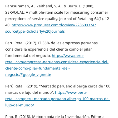
Parasuraman, A., Zeithaml, V. A., & Berry, L. (1988).
SERVQUAL: A multiple-item scale for measuring consumer
perceptions of service quality. Journal of Retailing 64(1), 12-
40.
https://www.proquest.com/docview/228609374?
sourcetype=Scholarly%20Journals
Peru Retail (2017). El 35% de las empresas peruanas
considera la experiencia del cliente como el pilar
fundamental del negocio.
https://www.peru-
retail.com/empresas-peruanas-considera-experiencia-del-
cliente-como-pilar-fundamental-del-
negocio/#google_vignette
Perú Retail. (2019). “Mercado peruano alberga cerca de 100
marcas de lujo del mundo”.
https://www.peru-
retail.com/peru-mercado-peruano-alberga-100-marcas-de-
lujo-del-mundo/
Pino, R. (2018). Metodología de la Investigación. Editorial