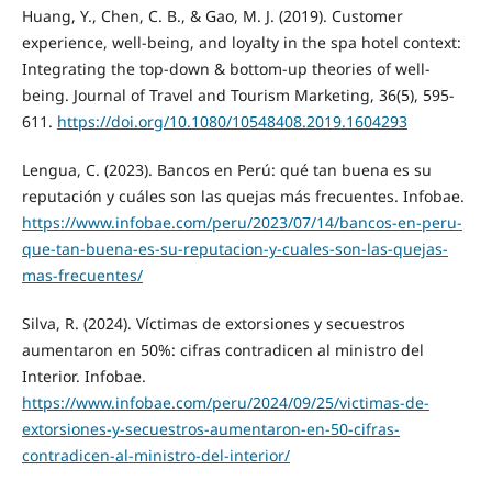
Huang, Y., Chen, C. B., & Gao, M. J. (2019). Customer
experience, well-being, and loyalty in the spa hotel context:
Integrating the top-down & bottom-up theories of well-
being. Journal of Travel and Tourism Marketing, 36(5), 595-
611.
https://doi.org/10.1080/10548408.2019.1604293
Lengua, C. (2023). Bancos en Perú: qué tan buena es su
reputación y cuáles son las quejas más frecuentes. Infobae.
https://www.infobae.com/peru/2023/07/14/bancos-en-peru-
que-tan-buena-es-su-reputacion-y-cuales-son-las-quejas-
mas-frecuentes/
Silva, R. (2024). Víctimas de extorsiones y secuestros
aumentaron en 50%: cifras contradicen al ministro del
Interior. Infobae.
https://www.infobae.com/peru/2024/09/25/victimas-de-
extorsiones-y-secuestros-aumentaron-en-50-cifras-
contradicen-al-ministro-del-interior/