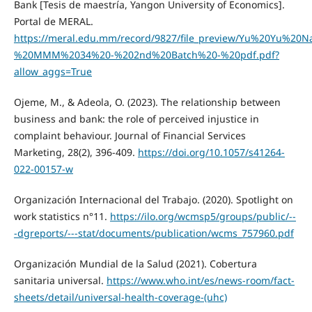
Bank [Tesis de maestría, Yangon University of Economics].
Portal de MERAL.
https://meral.edu.mm/record/9827/file_preview/Yu%20Yu%20N
%20MMM%2034%20-%202nd%20Batch%20-%20pdf.pdf?
allow_aggs=True
Ojeme, M., & Adeola, O. (2023). The relationship between
business and bank: the role of perceived injustice in
complaint behaviour. Journal of Financial Services
Marketing, 28(2), 396-409.
https://doi.org/10.1057/s41264-
022-00157-w
Organización Internacional del Trabajo. (2020). Spotlight on
work statistics n°11.
https://ilo.org/wcmsp5/groups/public/--
-dgreports/---stat/documents/publication/wcms_757960.pdf
Organización Mundial de la Salud (2021). Cobertura
sanitaria universal.
https://www.who.int/es/news-room/fact-
sheets/detail/universal-health-coverage-(uhc)