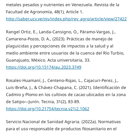
metales pesados y nutrientes en Venezuela. Revista de la
Facultad de Agronomía, 48(1), Article 1.
http://saber.ucv.ve/ojs/index.php/rev_agro/article/view/27422
Rangel Ortiz, E., Landa-Cansigno, O., Páramo-Vargas, J.,
Camarena-Pozos, D. A., (2023). Prácticas de manejo de
plaguicidas y percepciones de impactos a la salud y al
medio ambiente entre usuarios de la cuenca del Río Turbio,
Guanajuato, México. Acta universitaria, 33.
https://doi.org/10.15174/au.2023.3749
Rosales-Huamaní, J., Centeno-Rojas, L., Cajacuri-Perez, J.,
Luis-Breña, J., & Chávez-Chapana, C. (2021). Identificación de
Cadmio y Plomo en los cultivos de cacao ubicados en la zona
de Satipo—Junín. Tecnia, 31(2), 83-89.
https://doi.org/10.21754/tecnia.v21i2.1062
Servicio Nacional de Sanidad Agraria. (2022a). Normativas
para el uso responsable de productos fitosanitario en el