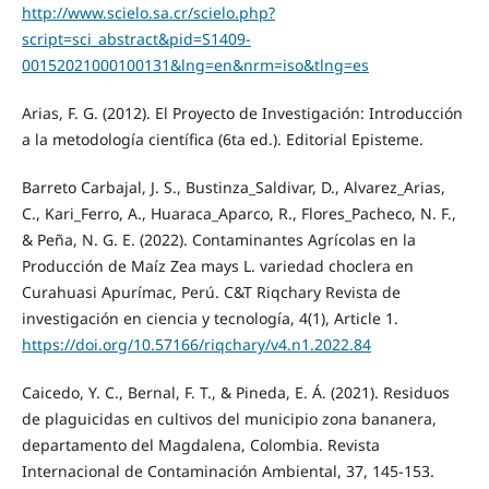
http://www.scielo.sa.cr/scielo.php?
script=sci_abstract&pid=S1409-
00152021000100131&lng=en&nrm=iso&tlng=es
Arias, F. G. (2012). El Proyecto de Investigación: Introducción
a la metodología científica (6ta ed.). Editorial Episteme.
Barreto Carbajal, J. S., Bustinza_Saldivar, D., Alvarez_Arias,
C., Kari_Ferro, A., Huaraca_Aparco, R., Flores_Pacheco, N. F.,
& Peña, N. G. E. (2022). Contaminantes Agrícolas en la
Producción de Maíz Zea mays L. variedad choclera en
Curahuasi Apurímac, Perú. C&T Riqchary Revista de
investigación en ciencia y tecnología, 4(1), Article 1.
https://doi.org/10.57166/riqchary/v4.n1.2022.84
Caicedo, Y. C., Bernal, F. T., & Pineda, E. Á. (2021). Residuos
de plaguicidas en cultivos del municipio zona bananera,
departamento del Magdalena, Colombia. Revista
Internacional de Contaminación Ambiental, 37, 145-153.