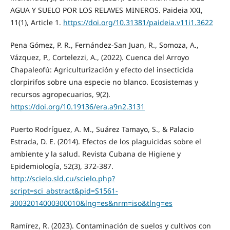
AGUA Y SUELO POR LOS RELAVES MINEROS. Paideia XXI,
11(1), Article 1.
https://doi.org/10.31381/paideia.v11i1.3622
Pena Gómez, P. R., Fernández-San Juan, R., Somoza, A.,
Vázquez, P., Cortelezzi, A., (2022). Cuenca del Arroyo
Chapaleofú: Agriculturización y efecto del insecticida
clorpirifos sobre una especie no blanco. Ecosistemas y
recursos agropecuarios, 9(2).
https://doi.org/10.19136/era.a9n2.3131
Puerto Rodríguez, A. M., Suárez Tamayo, S., & Palacio
Estrada, D. E. (2014). Efectos de los plaguicidas sobre el
ambiente y la salud. Revista Cubana de Higiene y
Epidemiología, 52(3), 372-387.
http://scielo.sld.cu/scielo.php?
script=sci_abstract&pid=S1561-
30032014000300010&lng=es&nrm=iso&tlng=es
Ramírez, R. (2023). Contaminación de suelos y cultivos con