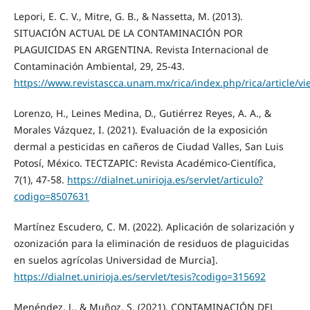
Lepori, E. C. V., Mitre, G. B., & Nassetta, M. (2013).
SITUACIÓN ACTUAL DE LA CONTAMINACIÓN POR
PLAGUICIDAS EN ARGENTINA. Revista Internacional de
Contaminación Ambiental, 29, 25-43.
https://www.revistascca.unam.mx/rica/index.php/rica/article/v
Lorenzo, H., Leines Medina, D., Gutiérrez Reyes, A. A., &
Morales Vázquez, I. (2021). Evaluación de la exposición
dermal a pesticidas en cañeros de Ciudad Valles, San Luis
Potosí, México. TECTZAPIC: Revista Académico-Científica,
7(1), 47-58.
https://dialnet.unirioja.es/servlet/articulo?
codigo=8507631
Martínez Escudero, C. M. (2022). Aplicación de solarización y
ozonización para la eliminación de residuos de plaguicidas
en suelos agrícolas Universidad de Murcia].
https://dialnet.unirioja.es/servlet/tesis?codigo=315692
Menéndez, J., & Muñoz, S. (2021). CONTAMINACIÓN DEL