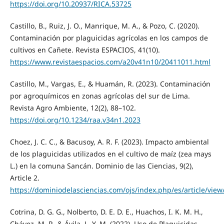
https://doi.org/10.20937/RICA.53725
Castillo, B., Ruiz, J. O., Manrique, M. A., & Pozo, C. (2020).
Contaminación por plaguicidas agrícolas en los campos de
cultivos en Cañete. Revista ESPACIOS, 41(10).
https://www.revistaespacios.com/a20v41n10/20411011.html
Castillo, M., Vargas, E., & Huamán, R. (2023). Contaminación
por agroquímicos en zonas agrícolas del sur de Lima.
Revista Agro Ambiente, 12(2), 88–102.
https://doi.org/10.1234/raa.v34n1.2023
Choez, J. C. C., & Bacusoy, A. R. F. (2023). Impacto ambiental
de los plaguicidas utilizados en el cultivo de maíz (zea mays
L.) en la comuna Sancán. Dominio de las Ciencias, 9(2),
Article 2.
https://dominiodelasciencias.com/ojs/index.php/es/article/view
Cotrina, D. G. G., Nolberto, D. E. D. E., Huachos, I. K. M. H.,
Chávez, M. P., & Ávila, L. Y. M. (2022). Uso de Plaguicidas