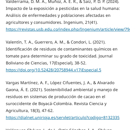
Valderrama, D. M. A., Muñoz, A. E. R., & Saiz, P. D. P. (2024).
Impacto de la exposición a pesticidas en la salud humana:
Análisis de enfermedades y poblaciones afectadas en
agricultores y consumidores. Ingenium, 21(41).
https://revistas.usb.edu.co/index.php/Ingenium/article/view/79
Valentín, T. A., Guerrero, A. M., & Condori, L. (2021).
Identificación de residuos de contaminantes químicos en
tomate para determinar su grado de toxicidad. Journal
Boliviano de Ciencias, 17(Especial), 38-52.
https://doi.org/10.52428/20758944.v17iEspecial.5
Vargas Martínez, A. F., López Cifuentes, J. A., & Alvarado
Gaona, Á. E. (2021). Sostenibilidad ambiental y manejo de
residuos en sistemas de producción de cacao en el
suroccidente de Boyacá-Colombia. Revista Ciencia y
Agricultura, 18(3), 47-62.
https://dialnet.unirioja.es/servlet/articulo?codigo=8132335