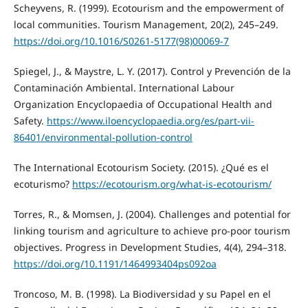
Scheyvens, R. (1999). Ecotourism and the empowerment of
local communities. Tourism Management, 20(2), 245–249.
https://doi.org/10.1016/S0261-5177(98)00069-7
Spiegel, J., & Maystre, L. Y. (2017). Control y Prevención de la
Contaminación Ambiental. International Labour
Organization Encyclopaedia of Occupational Health and
Safety.
https://www.iloencyclopaedia.org/es/part-vii-
86401/environmental-pollution-control
The International Ecotourism Society. (2015). ¿Qué es el
ecoturismo?
https://ecotourism.org/what-is-ecotourism/
Torres, R., & Momsen, J. (2004). Challenges and potential for
linking tourism and agriculture to achieve pro-poor tourism
objectives. Progress in Development Studies, 4(4), 294–318.
https://doi.org/10.1191/1464993404ps092oa
Troncoso, M. B. (1998). La Biodiversidad y su Papel en el