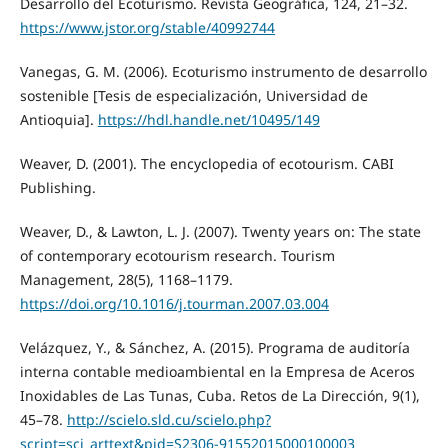
Desarrollo del Ecoturismo. Revista Geográfica, 124, 21–32.
https://www.jstor.org/stable/40992744
Vanegas, G. M. (2006). Ecoturismo instrumento de desarrollo
sostenible [Tesis de especialización, Universidad de
Antioquia].
https://hdl.handle.net/10495/149
Weaver, D. (2001). The encyclopedia of ecotourism. CABI
Publishing.
Weaver, D., & Lawton, L. J. (2007). Twenty years on: The state
of contemporary ecotourism research. Tourism
Management, 28(5), 1168–1179.
https://doi.org/10.1016/j.tourman.2007.03.004
Velázquez, Y., & Sánchez, A. (2015). Programa de auditoría
interna contable medioambiental en la Empresa de Aceros
Inoxidables de Las Tunas, Cuba. Retos de La Dirección, 9(1),
45–78.
http://scielo.sld.cu/scielo.php?
script=sci_arttext&pid=S2306-91552015000100003