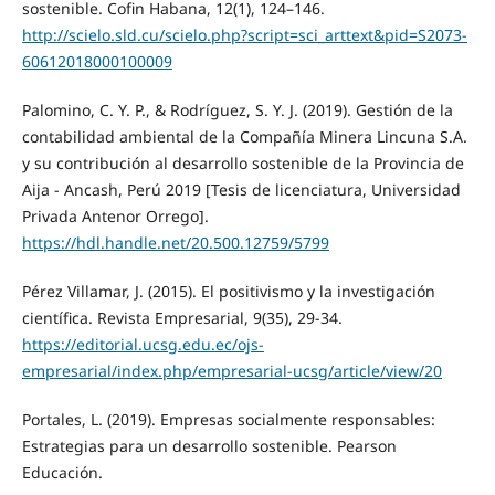
sostenible. Cofin Habana, 12(1), 124–146.
http://scielo.sld.cu/scielo.php?script=sci_arttext&pid=S2073-
60612018000100009
Palomino, C. Y. P., & Rodríguez, S. Y. J. (2019). Gestión de la
contabilidad ambiental de la Compañía Minera Lincuna S.A.
y su contribución al desarrollo sostenible de la Provincia de
Aija - Ancash, Perú 2019 [Tesis de licenciatura, Universidad
Privada Antenor Orrego].
https://hdl.handle.net/20.500.12759/5799
Pérez Villamar, J. (2015). El positivismo y la investigación
científica. Revista Empresarial, 9(35), 29-34.
https://editorial.ucsg.edu.ec/ojs-
empresarial/index.php/empresarial-ucsg/article/view/20
Portales, L. (2019). Empresas socialmente responsables:
Estrategias para un desarrollo sostenible. Pearson
Educación.