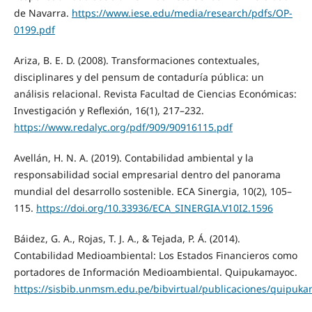
de Navarra.
https://www.iese.edu/media/research/pdfs/OP-
0199.pdf
Ariza, B. E. D. (2008). Transformaciones contextuales,
disciplinares y del pensum de contaduría pública: un
análisis relacional. Revista Facultad de Ciencias Económicas:
Investigación y Reflexión, 16(1), 217–232.
https://www.redalyc.org/pdf/909/90916115.pdf
Avellán, H. N. A. (2019). Contabilidad ambiental y la
responsabilidad social empresarial dentro del panorama
mundial del desarrollo sostenible. ECA Sinergia, 10(2), 105–
115.
https://doi.org/10.33936/ECA_SINERGIA.V10I2.1596
Báidez, G. A., Rojas, T. J. A., & Tejada, P. Á. (2014).
Contabilidad Medioambiental: Los Estados Financieros como
portadores de Información Medioambiental. Quipukamayoc.
https://sisbib.unmsm.edu.pe/bibvirtual/publicaciones/quipuk