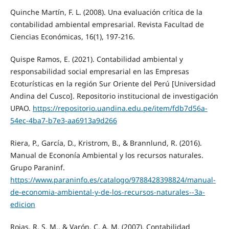
Quinche Martín, F. L. (2008). Una evaluación crítica de la
contabilidad ambiental empresarial. Revista Facultad de
Ciencias Económicas, 16(1), 197-216.
Quispe Ramos, E. (2021). Contabilidad ambiental y
responsabilidad social empresarial en las Empresas
Ecoturísticas en la región Sur Oriente del Perú [Universidad
Andina del Cusco]. Repositorio institucional de investigación
UPAO.
https://repositorio.uandina.edu.pe/item/fdb7d56a-
54ec-4ba7-b7e3-aa6913a9d266
Riera, P., García, D., Kristrom, B., & Brannlund, R. (2016).
Manual de Econonía Ambiental y los recursos naturales.
Grupo Paraninf.
https://www.paraninfo.es/catalogo/9788428398824/manual-
de-economia-ambiental-y-de-los-recursos-naturales--3a-
edicion
Rojas, R. S. M., & Varón, C. A. M. (2007). Contabilidad