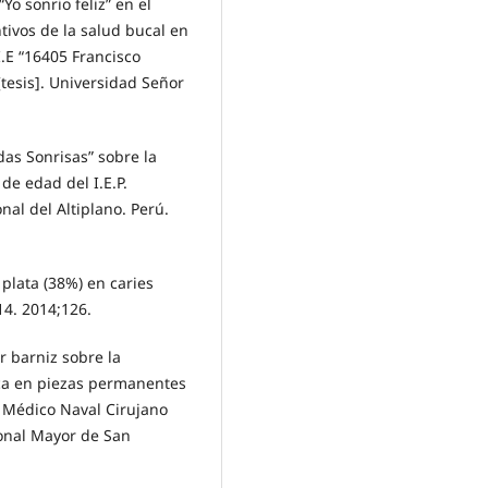
o sonrio feliz” en el
tivos de la salud bucal en
I.E “16405 Francisco
tesis]. Universidad Señor
das Sonrisas” sobre la
de edad del I.E.P.
onal del Altiplano. Perú.
 plata (38%) en caries
14. 2014;126.
or barniz sobre la
nca en piezas permanentes
o Médico Naval Cirujano
ional Mayor de San