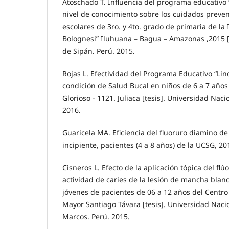
Atoschado T. Influencia del programa educativo “Y
nivel de conocimiento sobre los cuidados preven
escolares de 3ro. y 4to. grado de primaria de la 
Bolognesi” Iluhuana – Bagua – Amazonas ,2015 [
de Sipán. Perú. 2015.
Rojas L. Efectividad del Programa Educativo “Lin
condición de Salud Bucal en niños de 6 a 7 años 
Glorioso - 1121. Juliaca [tesis]. Universidad Naci
2016.
Guaricela MA. Eficiencia del fluoruro diamino de
incipiente, pacientes (4 a 8 años) de la UCSG, 20
Cisneros L. Efecto de la aplicación tópica del flú
actividad de caries de la lesión de mancha bla
jóvenes de pacientes de 06 a 12 años del Centr
Mayor Santiago Távara [tesis]. Universidad Nac
Marcos. Perú. 2015.