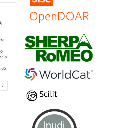
i,
cto
to
ncia
b.05