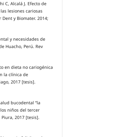
i C, Alcalá J. Efecto de
las lesiones cariosas
r Dent y Biomater. 2014;
ental y necesidades de
 de Huacho, Perú. Rev
to en dieta no cariogénica
 la clínica de
ago, 2017 [tesis].
salud bucodental “la
los niños del tercer
Piura, 2017 [tesis].