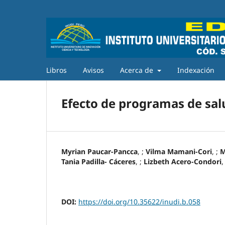
Libros
Avisos
Acerca de
Indexación
Efecto de programas de sal
Myrian Paucar-Pancca
, ;
Vilma Mamani-Cori
, ;
M
Tania Padilla- Cáceres
, ;
Lizbeth Acero-Condori
,
DOI:
https://doi.org/10.35622/inudi.b.058