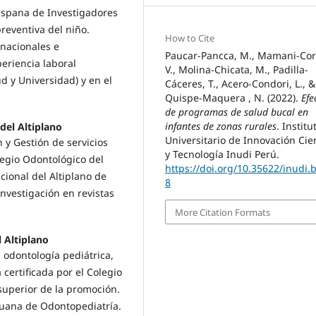
Hispana de Investigadores
preventiva del niño.
How to Cite
s nacionales e
Paucar-Pancca, M., Mamani-Cor
eriencia laboral
V., Molina-Chicata, M., Padilla-
d y Universidad) y en el
Cáceres, T., Acero-Condori, L., &
Quispe-Maquera , N. (2022).
Efe
de programas de salud bucal en
infantes de zonas rurales
. Institu
del Altiplano
Universitario de Innovación Cie
 y Gestión de servicios
y Tecnología Inudi Perú.
olegio Odontológico del
https://doi.org/10.35622/inudi.
ional del Altiplano de
8
investigación en revistas
More Citation Formats
l Altiplano
n odontología pediátrica,
 certificada por el Colegio
superior de la promoción.
ruana de Odontopediatría.