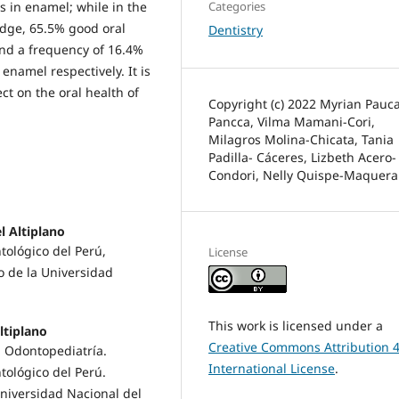
s in enamel; while in the
Categories
edge, 65.5% good oral
Dentistry
and a frequency of 16.4%
enamel respectively. It is
t on the oral health of
Copyright (c) 2022 Myrian Pauca
Pancca, Vilma Mamani-Cori,
Milagros Molina-Chicata, Tania
Padilla- Cáceres, Lizbeth Acero-
Condori, Nelly Quispe-Maquera
l Altiplano
tológico del Perú,
License
o de la Universidad
This work is licensed under a
ltiplano
Creative Commons Attribution 4
n Odontopediatría.
International License
.
tológico del Perú.
niversidad Nacional del