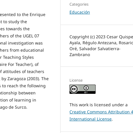
Categories
Educación
resented to the Enrique
t to study the
des towards the
chers of the UGEL 07
Copyright (c) 2023 Cesar Quispe
Ayala, Régulo Antezana, Rosari
onal investigation was
Oré, Salvador Salvatierra-
chers from educational
Zambrano
r Teaching Styles
ire For Teacher), of
 attitudes of teachers
t by Zaragoza (2003). The
License
s to reach the following
elationship between
tion of learning in
This work is licensed under a
iago de Surco.
Creative Commons Attribution 4
International License
.