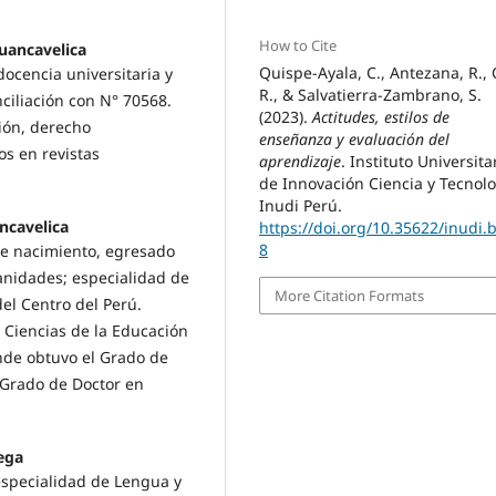
How to Cite
uancavelica
Quispe-Ayala, C., Antezana, R., 
ocencia universitaria y
R., & Salvatierra-Zambrano, S.
ciliación con N° 70568.
(2023).
Actitudes, estilos de
ción, derecho
enseñanza y evaluación del
os en revistas
aprendizaje
. Instituto Universita
de Innovación Ciencia y Tecnol
Inudi Perú.
ncavelica
https://doi.org/10.35622/inudi.
8
de nacimiento, egresado
anidades; especialidad de
More Citation Formats
el Centro del Perú.
 Ciencias de la Educación
nde obtuvo el Grado de
 Grado de Doctor en
Vega
especialidad de Lengua y