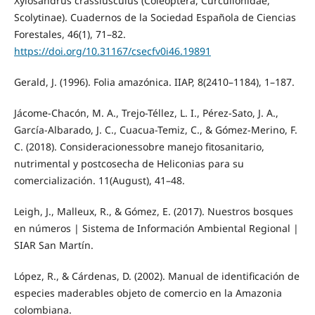
Xylosandrus crassiusculus (Coleoptera, Curculionidae,
Scolytinae). Cuadernos de la Sociedad Española de Ciencias
Forestales, 46(1), 71–82.
https://doi.org/10.31167/csecfv0i46.19891
Gerald, J. (1996). Folia amazónica. IIAP, 8(2410–1184), 1–187.
Jácome-Chacón, M. A., Trejo-Téllez, L. I., Pérez-Sato, J. A.,
García-Albarado, J. C., Cuacua-Temiz, C., & Gómez-Merino, F.
C. (2018). Consideracionessobre manejo fitosanitario,
nutrimental y postcosecha de Heliconias para su
comercialización. 11(August), 41–48.
Leigh, J., Malleux, R., & Gómez, E. (2017). Nuestros bosques
en números | Sistema de Información Ambiental Regional |
SIAR San Martín.
López, R., & Cárdenas, D. (2002). Manual de identificación de
especies maderables objeto de comercio en la Amazonia
colombiana.