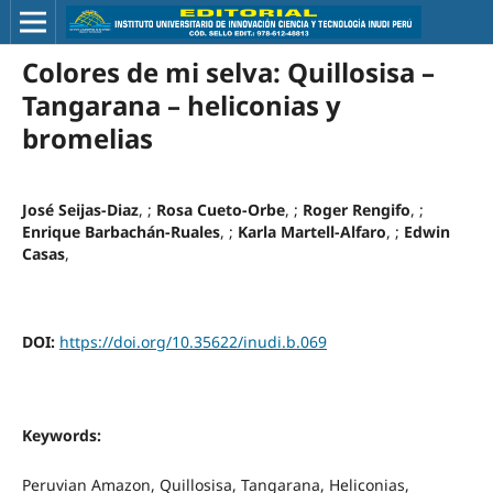
Colores de mi selva: Quillosisa –
Tangarana – heliconias y
bromelias
José Seijas-Diaz
, ;
Rosa Cueto-Orbe
, ;
Roger Rengifo
, ;
Enrique Barbachán-Ruales
, ;
Karla Martell-Alfaro
, ;
Edwin
Casas
,
DOI:
https://doi.org/10.35622/inudi.b.069
Keywords:
Peruvian Amazon, Quillosisa, Tangarana, Heliconias,