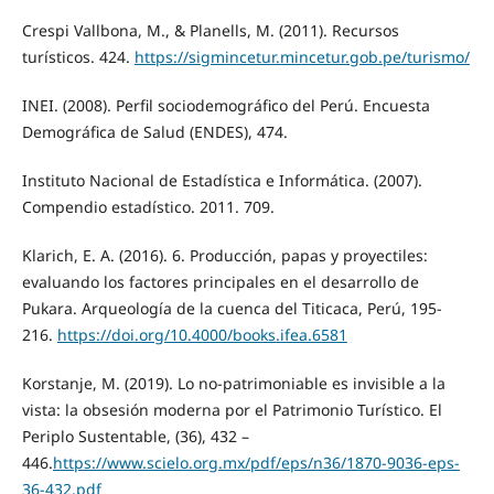
Crespi Vallbona, M., & Planells, M. (2011). Recursos
turísticos. 424.
https://sigmincetur.mincetur.gob.pe/turismo/
INEI. (2008). Perfil sociodemográfico del Perú. Encuesta
Demográfica de Salud (ENDES), 474.
Instituto Nacional de Estadística e Informática. (2007).
Compendio estadístico. 2011. 709.
Klarich, E. A. (2016). 6. Producción, papas y proyectiles:
evaluando los factores principales en el desarrollo de
Pukara. Arqueología de la cuenca del Titicaca, Perú, 195-
216.
https://doi.org/10.4000/books.ifea.6581
Korstanje, M. (2019). Lo no-patrimoniable es invisible a la
vista: la obsesión moderna por el Patrimonio Turístico. El
Periplo Sustentable, (36), 432 –
446.
https://www.scielo.org.mx/pdf/eps/n36/1870-9036-eps-
36-432.pdf