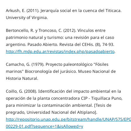
Arkush, E. (2011). Jerarquía social en la cuenca del Titicaca.
University of Virginia.
Bertoncello, R. y Troncoso, C. (2012). Vínculos entre
patrimonio natural y turismo: una revisión para el caso
argentino. Pasado Abierto. Revista del CEHis. (8), 74-93.
http://fh.mdp.edu.ar/revistas/index.php/pasadoabierto
.
Camacho, G. (1979). Proyecto paleontológico "Fósiles
marinos" Biocronología del jurásico. Museo Nacional de
Historia Natural.
Coillo, G. (2008). Identificación del impacto ambiental en la
operación de la planta concentradora CIP - Tiquillaca Puno,
para minimizar la contaminación ambiental. [Tesis de
pregrado, Universidad Nacional del Altiplano].
http://repositorio.unap.edu.pe/bitstream/handle/UNAP/575/EP
00229-01.pdf?sequence=1&isAllowed=y